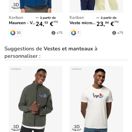
Kariban
Kariban
à partir de
à partir de
24,
€
23,
€
Maureen - Veste micropolaire femme
Veste micropolaire zippée enfant
TTC
TTC
53
84
30
7
x75
x75
Suggestions de
Vestes et manteaux
à
personnaliser :