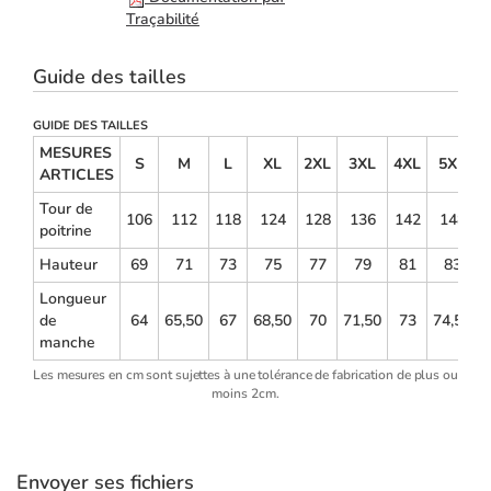
Traçabilité
Guide des tailles
GUIDE DES TAILLES
MESURES
S
M
L
XL
2XL
3XL
4XL
5XL
ARTICLES
Tour de
106
112
118
124
128
136
142
148
poitrine
Hauteur
69
71
73
75
77
79
81
83
Longueur
de
64
65,50
67
68,50
70
71,50
73
74,50
manche
Les mesures en cm sont sujettes à une tolérance de fabrication de plus ou
moins 2cm.
Envoyer ses fichiers