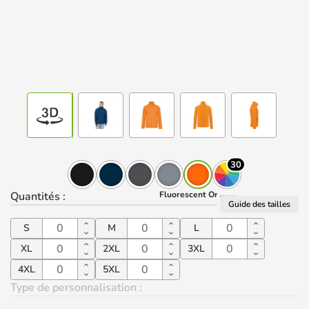
30
Quantités
:
Fluorescent Orange
Guide des tailles
S
M
L
XL
2XL
3XL
4XL
5XL
Type de personnalisation :