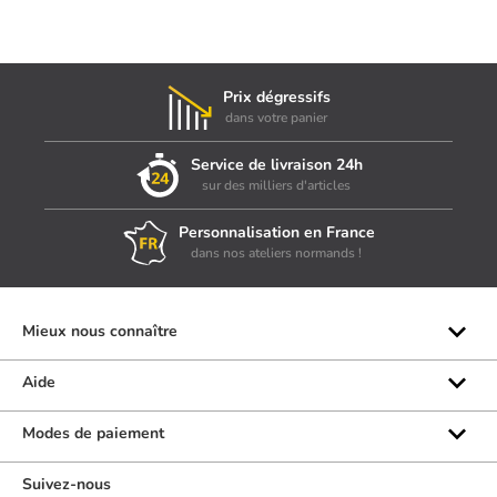
Prix dégressifs
dans votre panier
Service de livraison 24h
sur des milliers d'articles
Personnalisation en France
dans nos ateliers normands !
Mieux nous connaître
Qui sommes-nous ?
Aide
Les marques
Rubrique d'aide
Modes de paiement
Avis clients
Formulaire de contact
Suivez-nous