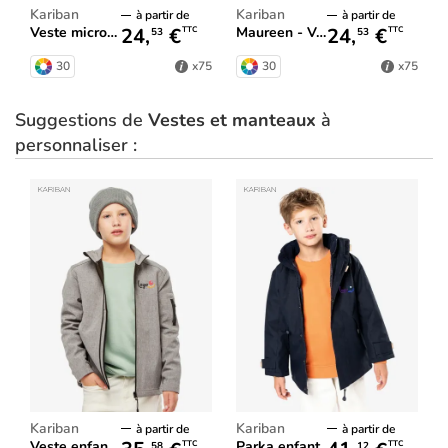
Kariban
Kariban
à partir de
à partir de
24,
€
24,
€
Veste micropolaire zippée homme
Maureen - Veste micropolaire femme
TTC
TTC
53
53
30
30
x75
x75
Suggestions de
Vestes et manteaux
à
personnaliser :
Kariban
Kariban
à partir de
à partir de
Veste enfant Softshell KARIBAN
Parka enfant
TTC
TTC
58
12