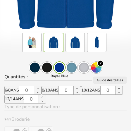
7
Quantités
:
Royal Blue
Guide des tailles
6/8ANS
8/10ANS
10/12ANS
12/14ANS
Type de personnalisation :
Broderie