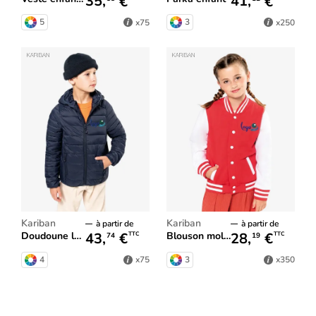
35,
€
41,
€
5
3
x75
x250
Kariban
Kariban
à partir de
à partir de
43,
€
28,
€
doudoune légère capuche enfant
Blouson molleton teddy enfant
TTC
TTC
74
19
4
3
x75
x350