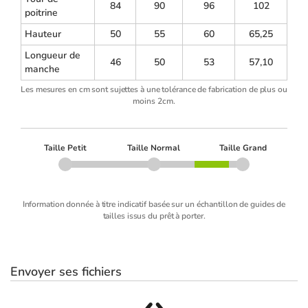
84
90
96
102
poitrine
Hauteur
50
55
60
65,25
Longueur de
46
50
53
57,10
manche
Les mesures en cm sont sujettes à une tolérance de fabrication de plus ou
moins 2cm.
Taille Petit
Taille Normal
Taille Grand
Information donnée à titre indicatif basée sur un échantillon de guides de
tailles issus du prêt à porter.
Envoyer ses fichiers