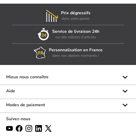
Prix dégressifs
dans votre panier
Service de livraison 24h
sur des milliers d'articles
Personnalisation en France
dans nos ateliers normands !
Mieux nous connaître
Qui sommes-nous ?
Aide
Les marques
Rubrique d'aide
Modes de paiement
Avis clients
Formulaire de contact
Suivez-nous
Par téléphone
Par chat