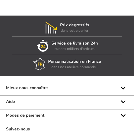
Prix dégressifs
dans votre panier
Service de livraison 24h
sur des milliers d'articles
Personnalisation en France
dans nos ateliers normands !
Mieux nous connaître
Qui sommes-nous ?
Aide
Les marques
Rubrique d'aide
Modes de paiement
Avis clients
Formulaire de contact
Suivez-nous
Par téléphone