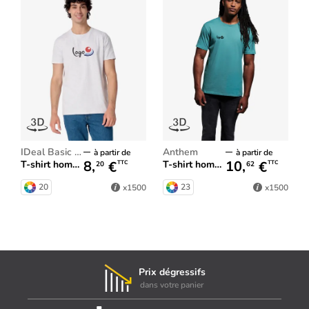
iDeal Basic Brand
Anthem
à partir de
à partir de
8,
€
10,
€
T-shirt homme iDeal190
T-shirt homme Anthem
TTC
TTC
20
62
20
23
x1500
x1500
Prix dégressifs
dans votre panier