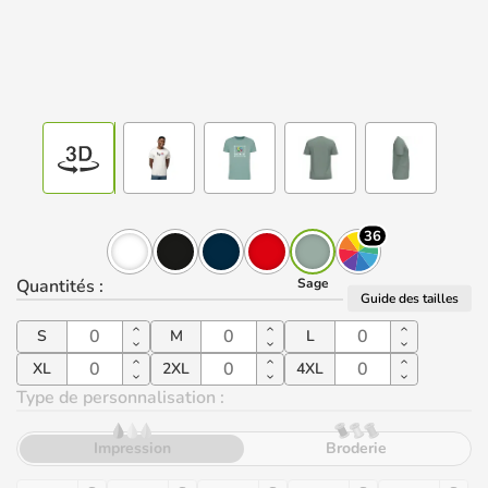
36
Quantités
:
Sage
Guide des tailles
S
M
L
XL
2XL
4XL
Type de personnalisation :
Impression
Broderie