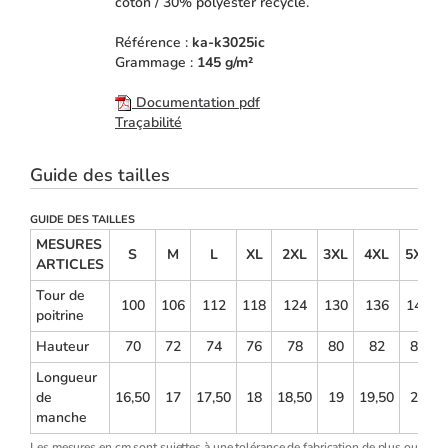
coton / 30% polyester recyclé.
Référence :
ka-k3025ic
Grammage :
145 g/m²
Documentation pdf
Traçabilité
Guide des tailles
GUIDE DES TAILLES
MESURES
S
M
L
XL
2XL
3XL
4XL
5XL
ARTICLES
Tour de
100
106
112
118
124
130
136
142
poitrine
Hauteur
70
72
74
76
78
80
82
84
Longueur
de
16,50
17
17,50
18
18,50
19
19,50
20
manche
Les mesures en cm sont sujettes à une tolérance de fabrication de plus ou