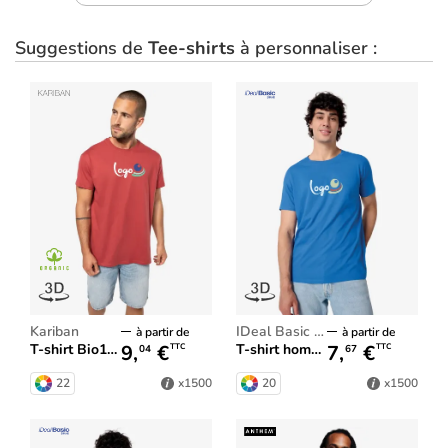
Suggestions de
Tee-shirts
à personnaliser :
Kariban
iDeal Basic Brand
à partir de
à partir de
9,
€
7,
€
T-shirt Bio190 IC homme
T-shirt homme iDeal150
TTC
TTC
04
67
22
20
x1500
x1500