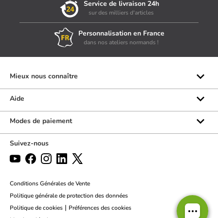
Service de livraison 24h
sur des milliers d'articles
Personnalisation en France
dans nos ateliers normands !
Mieux nous connaître
Qui sommes-nous ?
Aide
Les marques
Rubrique d'aide
Modes de paiement
Avis clients
Formulaire de contact
Suivez-nous
Par téléphone
Par chat
Politique des retours
Conditions Générales de Vente
Politique générale de protection des données
|
Politique de cookies
Préférences des cookies