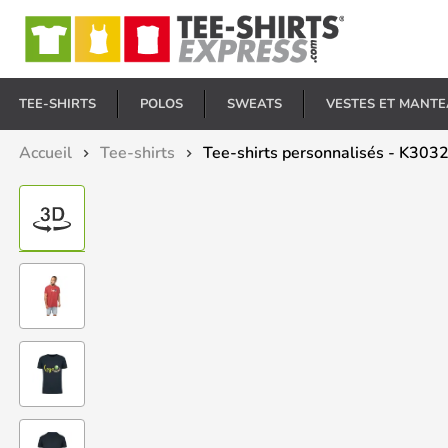
E
TEE-SHIRTS
POLOS
SWEATS
VESTES ET MANT
Accueil
Tee-shirts
Tee-shirts personnalisés - K303