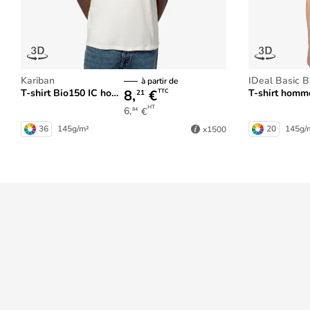
Kariban
iDeal Basic 
à partir de
8,
€
T-shirt Bio150 IC homme
T-shirt homme 
TTC
21
HT
6,
€
84
36
145g/m²
20
145g/
x1500
Prix dégressifs
dans votre panier
Mieux nous connaître
Aide
Qui sommes-nous ?
Rubrique d'aide
Les marques
Formulaire de c