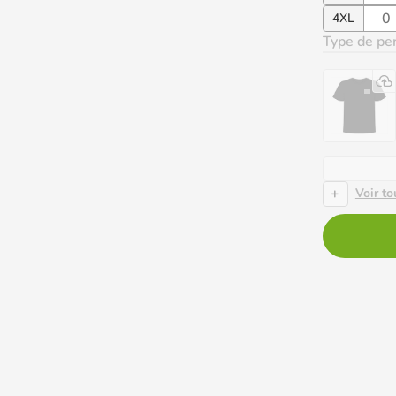
4XL
Type de per
+
Voir to