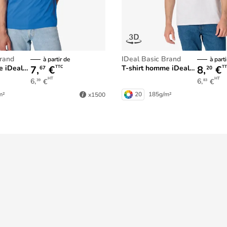
Brand
iDeal Basic Brand
à partir de
à parti
7,
€
8,
€
iDeal150
T-shirt homme iDeal190
TTC
TT
67
20
HT
HT
6,
€
6,
€
39
83
m²
20
185g/m²
x1500
Service de livraison 24h
sur des milliers d'articles
Informations légales
Conditions Générales de Vente
ontact
Politique générale de protection des d