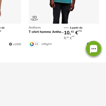
Anthem
r de
à partir de
10,
€
T-shirt homme Anthem
C
TTC
62
HT
8,
€
85
23
145g/m²
x1500
x1500
Personnalisation en France
dans nos ateliers normands !
Modes de paiement
onnées