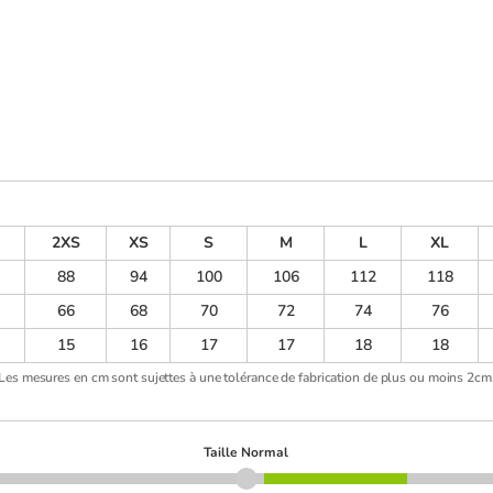
2XS
XS
S
M
L
XL
88
94
100
106
112
118
66
68
70
72
74
76
15
16
17
17
18
18
Les mesures en cm sont sujettes à une tolérance de fabrication de plus ou moins 2cm
Taille Normal