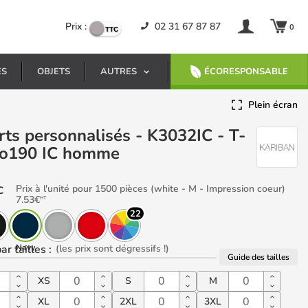
Prix :
02 31 67 87 87
0
ES
OBJETS
AUTRES
ÉCORESPONSABLE
Plein écran
Bio190 IC homme
Prix à l'unité pour 1500 pièces (white - M - Impression coeur)
C
7.53
€
HT
22
ar tailles
Navy
:
(les prix sont dégressifs !)
Guide des tailles
XS
S
M
XL
2XL
3XL