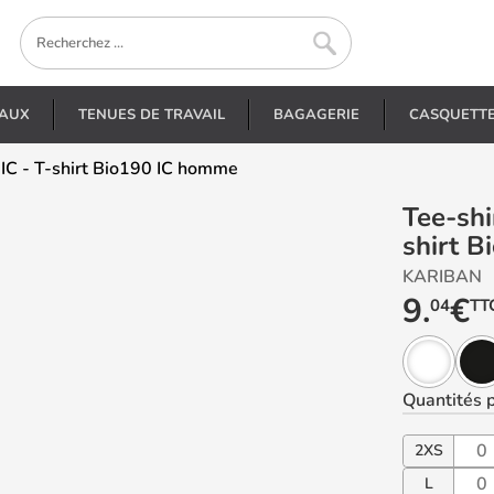
EAUX
TENUES DE TRAVAIL
BAGAGERIE
CASQUETT
2IC - T-shirt Bio190 IC homme
Tee-shirts personnalisés - K3032IC - T-
shirt 
KARIBAN
9.
€
04
TT
Quantités
p
2XS
L