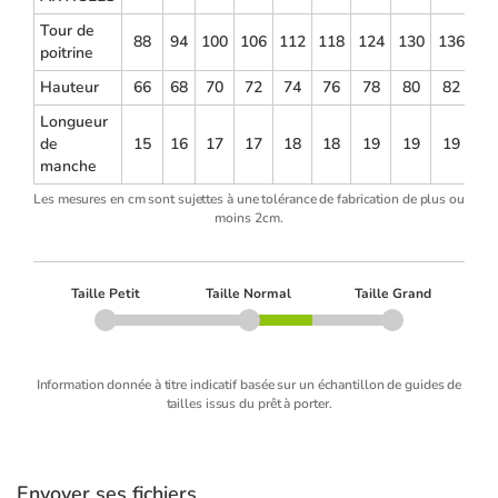
Tour de
88
94
100
106
112
118
124
130
136
14
poitrine
Hauteur
66
68
70
72
74
76
78
80
82
8
Longueur
de
15
16
17
17
18
18
19
19
19
2
manche
Les mesures en cm sont sujettes à une tolérance de fabrication de plus ou
moins 2cm.
Taille Petit
Taille Normal
Taille Grand
Information donnée à titre indicatif basée sur un échantillon de guides de
tailles issus du prêt à porter.
Envoyer ses fichiers