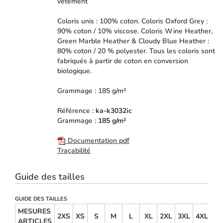
vêtement
Coloris unis : 100% coton. Coloris Oxford Grey :
90% coton / 10% viscose. Coloris Wine Heather,
Green Marble Heather & Cloudy Blue Heather :
80% coton / 20 % polyester. Tous les coloris sont
fabriqués à partir de coton en conversion
biologique.
Grammage : 185 g/m²
Référence :
ka-k3032ic
Grammage :
185 g/m²
Documentation pdf
Traçabilité
Guide des tailles
GUIDE DES TAILLES
MESURES
2XS
XS
S
M
L
XL
2XL
3XL
4XL
5X
ARTICLES