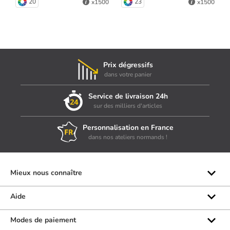
20
23
x1500
x1500
Prix dégressifs
dans votre panier
Service de livraison 24h
sur des milliers d'articles
Personnalisation en France
dans nos ateliers normands !
Mieux nous connaître
Qui sommes-nous ?
Aide
Les marques
Rubrique d'aide
Modes de paiement
Avis clients