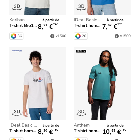
Kariban
iDeal Basic Brand
à partir de
à partir de
8,
€
7,
€
T-shirt Bio150 IC homme
T-shirt homme iDeal150
TTC
TTC
21
67
36
20
x1500
x1500
iDeal Basic Brand
Anthem
à partir de
à partir de
8,
€
10,
€
T-shirt homme iDeal190
T-shirt homme Anthem
TTC
TTC
20
62