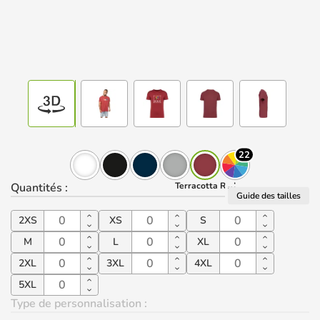
22
Quantités
:
Terracotta Red
Guide des tailles
2XS
XS
S
M
L
XL
2XL
3XL
4XL
5XL
Type de personnalisation :