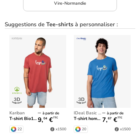
Vire-Normandie
Suggestions de
Tee-shirts
à personnaliser :
Kariban
iDeal Basic Brand
à partir de
à partir de
9,
€
7,
€
T-shirt Bio190 IC homme
T-shirt homme iDeal150
TTC
TTC
04
67
22
20
x1500
x1500