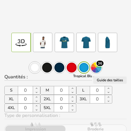
36
Quantités
:
Tropical Blue
Guide des tailles
S
M
L
XL
2XL
3XL
4XL
5XL
Type de personnalisation :
Impression
Broderie