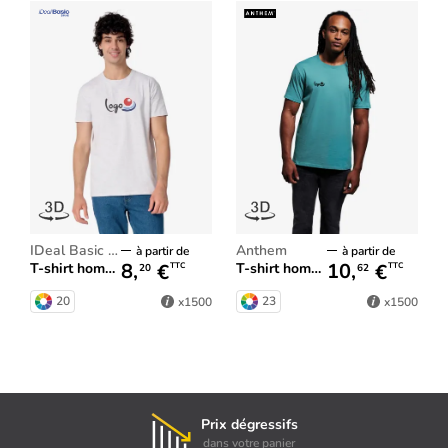
iDeal Basic Brand
Anthem
à partir de
à partir de
8,
€
10,
€
T-shirt homme iDeal190
T-shirt homme Anthem
TTC
TTC
20
62
20
23
x1500
x1500
Prix dégressifs
dans votre panier