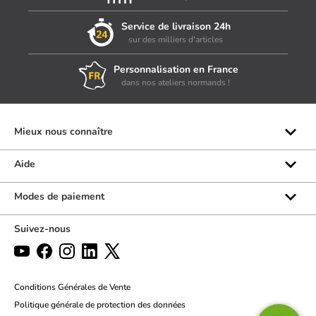
Service de livraison 24h
sur des milliers d'articles
Personnalisation en France
dans nos ateliers normands !
Mieux nous connaître
Qui sommes-nous ?
Aide
Les marques
Rubrique d'aide
Modes de paiement
Avis clients
Formulaire de contact
Suivez-nous
Par téléphone
Par chat
Politique des retours
Conditions Générales de Vente
Politique générale de protection des données