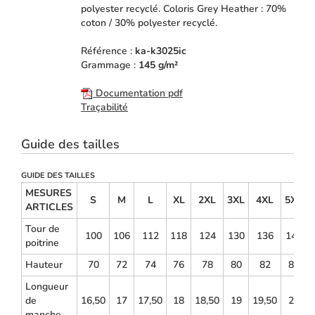
polyester recyclé. Coloris Grey Heather : 70%
coton / 30% polyester recyclé.
Référence :
ka-k3025ic
Grammage :
145 g/m²
Documentation pdf
Traçabilité
Guide des tailles
GUIDE DES TAILLES
MESURES
S
M
L
XL
2XL
3XL
4XL
5XL
ARTICLES
Tour de
100
106
112
118
124
130
136
142
poitrine
Hauteur
70
72
74
76
78
80
82
84
Longueur
de
16,50
17
17,50
18
18,50
19
19,50
20
manche