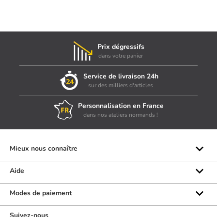
Prix dégressifs
dans votre panier
Service de livraison 24h
sur des milliers d'articles
Personnalisation en France
dans nos ateliers normands !
Mieux nous connaître
Qui sommes-nous ?
Aide
Les marques
Rubrique d'aide
Modes de paiement
Avis clients
Formulaire de contact
Suivez-nous