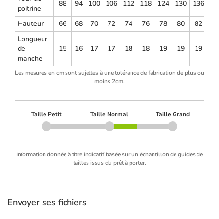
88
94
100
106
112
118
124
130
136
14
poitrine
Hauteur
66
68
70
72
74
76
78
80
82
8
Longueur
de
15
16
17
17
18
18
19
19
19
2
manche
Les mesures en cm sont sujettes à une tolérance de fabrication de plus ou
moins 2cm.
Taille Petit
Taille Normal
Taille Grand
Information donnée à titre indicatif basée sur un échantillon de guides de
tailles issus du prêt à porter.
Envoyer ses fichiers