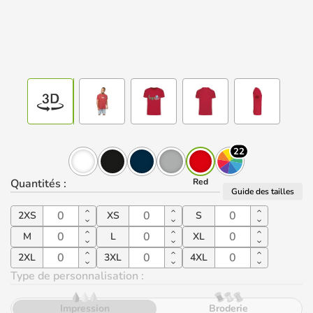
22
Quantités
:
Red
Guide des tailles
2XS
XS
S
M
L
XL
2XL
3XL
4XL
Type de personnalisation :
Impression
Broderie