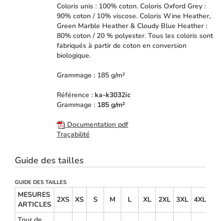
Coloris unis : 100% coton. Coloris Oxford Grey :
90% coton / 10% viscose. Coloris Wine Heather,
Green Marble Heather & Cloudy Blue Heather :
80% coton / 20 % polyester. Tous les coloris sont
fabriqués à partir de coton en conversion
biologique.
Grammage : 185 g/m²
Référence :
ka-k3032ic
Grammage :
185 g/m²
Documentation pdf
Traçabilité
Guide des tailles
GUIDE DES TAILLES
MESURES
2XS
XS
S
M
L
XL
2XL
3XL
4XL
5X
ARTICLES
Tour de