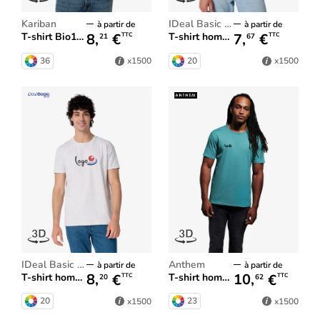
Kariban
iDeal Basic Brand
à partir de
à partir de
8,
€
7,
€
T-shirt Bio150 IC homme
T-shirt homme iDeal150
TTC
TTC
21
67
36
20
x1500
x1500
iDeal Basic Brand
Anthem
à partir de
à partir de
8,
€
10,
€
T-shirt homme iDeal190
T-shirt homme Anthem
TTC
TTC
20
62
20
23
x1500
x1500