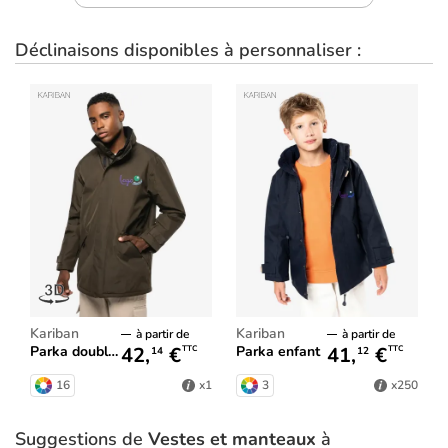
Déclinaisons disponibles à personnaliser :
Kariban
Kariban
à partir de
à partir de
42,
€
41,
€
Parka doublure matelassée
Parka enfant
TTC
TTC
14
12
16
3
x1
x250
Suggestions de
Vestes et manteaux
à