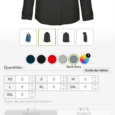
7
Quantités
:
Dark Grey
Guide des tailles
XS
S
M
L
XL
2XL
3XL
Type de personnalisation :
Impression
Broderie