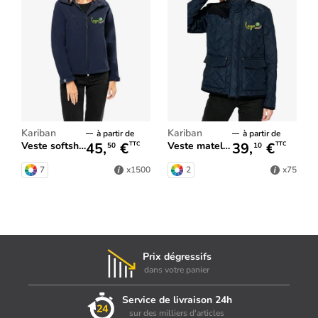
Kariban
Kariban
à partir de
à partir de
45,
€
39,
€
Veste softshell à capuche femme
Veste matelassée femme
TTC
TTC
50
10
7
2
x1500
x75
Prix dégressifs
dans votre panier
Service de livraison 24h
sur des milliers d'articles