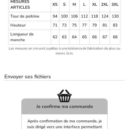
MESURES
XS
S
M
L
XL
2XL
3XL
ARTICLES
Tour de poitrine
94
100
106
112
118
124
130
Hauteur
71
73
75
77
79
81
83
Longueur de
62
63
64
65
66
67
68
manche
Les mesures en cm sont sujettes à une tolérance de fabrication de plus ou
moins 2cm.
Envoyer ses fichiers
Je confirme ma commande
Après confirmation de ma commande, je
suis dirigé vers une interface permettant