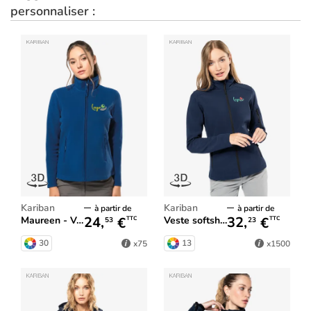
personnaliser :
Kariban
Kariban
à partir de
à partir de
24,
€
32,
€
Maureen - Veste micropolaire femme
Veste softshell femme
TTC
TTC
53
23
30
13
x75
x1500