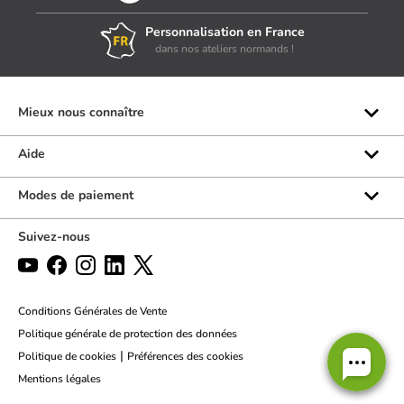
Personnalisation en France
dans nos ateliers normands !
Mieux nous connaître
Qui sommes-nous ?
Aide
Les marques
Rubrique d'aide
Modes de paiement
Avis clients
Formulaire de contact
Suivez-nous
Par téléphone
Par chat
Politique des retours
Conditions Générales de Vente
Politique générale de protection des données
|
Politique de cookies
Préférences des cookies
Mentions légales