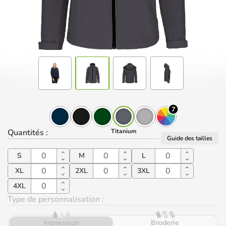
7
Quantités
:
Titanium
Guide des tailles
S
M
L
XL
2XL
3XL
4XL
Type de personnalisation :
Impression
Broderie