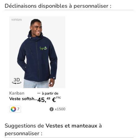
Déclinaisons disponibles à personnaliser :
Kariban
à partir de
45,
€
Veste softshell à capuche homme
TTC
49
7
x1500
Suggestions de
Vestes et manteaux
à
personnaliser :