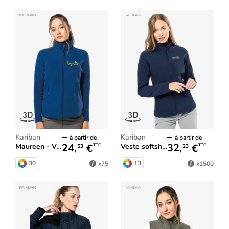
Kariban
Kariban
à partir de
à partir de
24,
€
32,
€
Maureen - Veste micropolaire femme
Veste softshell femme
TTC
TTC
53
23
30
13
x75
x1500