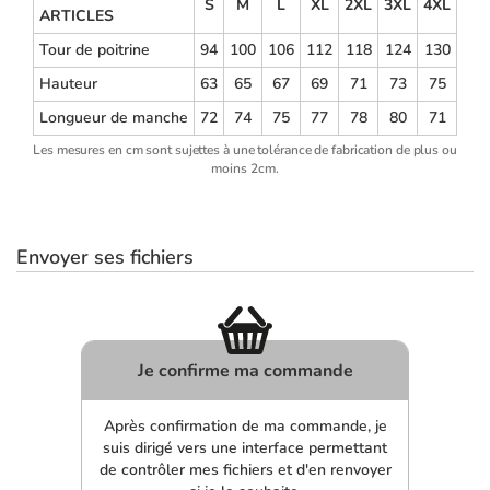
S
M
L
XL
2XL
3XL
4XL
ARTICLES
Tour de poitrine
94
100
106
112
118
124
130
Hauteur
63
65
67
69
71
73
75
Longueur de manche
72
74
75
77
78
80
71
Les mesures en cm sont sujettes à une tolérance de fabrication de plus ou
moins 2cm.
Envoyer ses fichiers
Je confirme ma commande
Après confirmation de ma commande, je
suis dirigé vers une interface permettant
de contrôler mes fichiers et d'en renvoyer