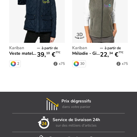
Kariban
Kariban
à partir de
à partir de
39,
€
22,
€
Veste matelassée femme
Mélodie - Gilet micropolaire femme
TTC
TTC
10
34
2
30
x75
x75
Prix dégressifs
dans votre panier
Service de livraison 24h
sur des milliers d'articles