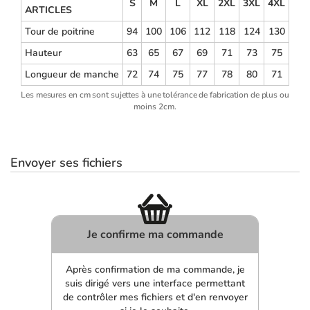
S
M
L
XL
2XL
3XL
4XL
ARTICLES
Tour de poitrine
94
100
106
112
118
124
130
Hauteur
63
65
67
69
71
73
75
Longueur de manche
72
74
75
77
78
80
71
Les mesures en cm sont sujettes à une tolérance de fabrication de plus ou
moins 2cm.
Envoyer ses fichiers
Je confirme ma commande
Après confirmation de ma commande, je
suis dirigé vers une interface permettant
de contrôler mes fichiers et d'en renvoyer