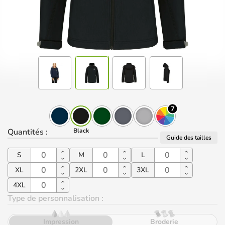
7
Quantités
:
Black
Guide des tailles
S
M
L
XL
2XL
3XL
4XL
Type de personnalisation :
Impression
Broderie