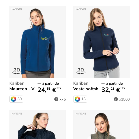
Kariban
Kariban
à partir de
à partir de
24,
€
32,
€
Maureen - Veste micropolaire femme
Veste softshell femme
TTC
TTC
53
23
30
13
x75
x1500