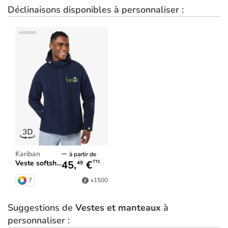
Déclinaisons disponibles à personnaliser :
Kariban
à partir de
45,
€
Veste softshell à capuche homme
TTC
49
7
x1500
Suggestions de
Vestes et manteaux
à
personnaliser :