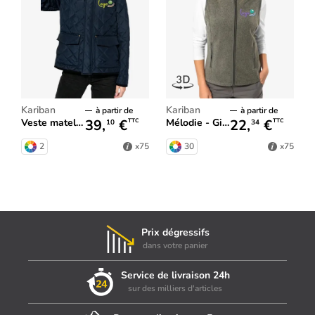
Kariban
Kariban
à partir de
à partir de
39,
€
22,
€
Veste matelassée femme
Mélodie - Gilet micropolaire femme
TTC
TTC
10
34
2
30
x75
x75
Prix dégressifs
dans votre panier
Service de livraison 24h
sur des milliers d'articles