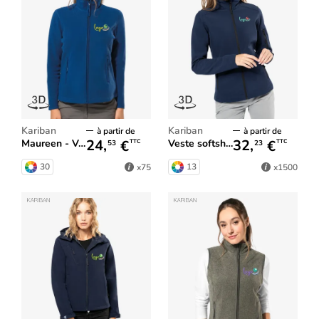
Kariban
Kariban
à partir de
à partir de
24,
€
32,
€
Maureen - Veste micropolaire femme
Veste softshell femme
TTC
TTC
53
23
30
13
x75
x1500