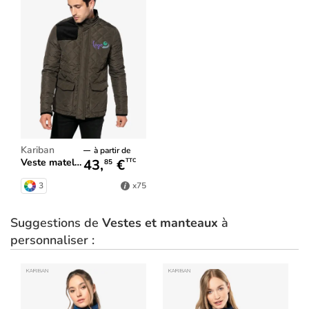
Kariban
à partir de
43,
€
Veste matelassée homme
TTC
85
3
x75
Suggestions de
Vestes et manteaux
à
personnaliser :