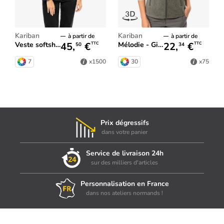
Kariban
Kariban
à partir de
à partir de
45,
€
22,
€
Veste softshell à capuche femme
Mélodie - Gilet micropolaire femme
TTC
TTC
50
34
7
30
x1500
x75
Prix dégressifs
dans votre panier
Service de livraison 24h
sur des milliers d'articles
Personnalisation en France
dans nos ateliers normands !