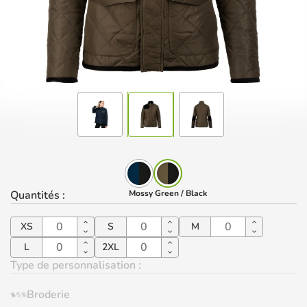
Quantités
:
Mossy Green / Black
XS
S
M
L
2XL
Type de personnalisation :
Broderie