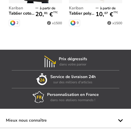
Kariban
Kariban
à partir de
à partir de
20,
€
10,
€
Tablier coton vintage
Tablier polycoton court
TTC
TTC
81
07
2
9
x1500
x1500
Prix dégressifs
dans votre panier
Service de livraison 24h
sur des milliers d'articles
Personnalisation en France
dans nos ateliers normands !
Mieux nous connaître