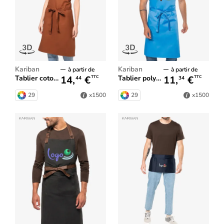
Kariban
Kariban
à partir de
à partir de
14,
€
11,
€
Tablier coton sans poche
Tablier polycoton sans poche
TTC
TTC
44
34
29
29
x1500
x1500