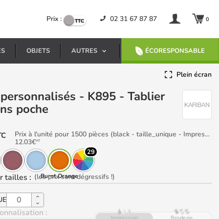
Prix :
02 31 67 87 87
0
ES
OBJETS
AUTRES
ÉCORESPONSABLE
Plein écran
ans poche
Prix à l'unité pour 1500 pièces (black - taille_unique - Impression coeur)
TC
12.03
€
HT
29
 tailles
:
(les prix sont dégressifs !)
Burnt Orange
UE
onnalisation :
Impression
Broderie