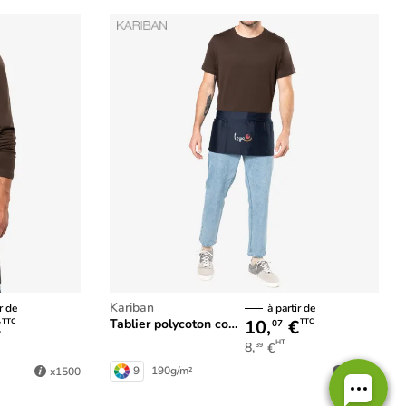
Kariban
r de
à partir de
€
10,
€
Tablier polycoton court
TTC
TTC
07
HT
8,
€
39
9
190g/m²
x1500
x1500