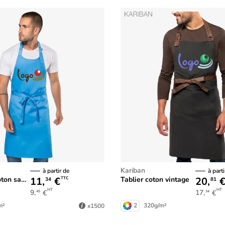
Kariban
à partir de
à parti
11,
€
20,
sans poche
Tablier coton vintage
TTC
34
81
HT
HT
9,
€
17,
€
45
34
m²
2
320g/m²
x1500