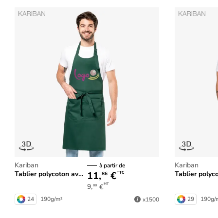
Kariban
Kariban
à partir de
11,
€
Tablier polycoton avec poche
Tablier polycoton 
TTC
86
HT
9,
€
88
24
190g/m²
29
190g/
x1500