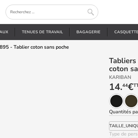
EAUX
TENUES DE TRAVAIL
BAGAGERIE
CASQUETT
K895 - Tablier coton sans poche
Tabliers personnalisés - K895 - Tablier
coton s
KARIBAN
14.
€
44
T
Quantités
par
TAILLE_UNIQ
Type de pers