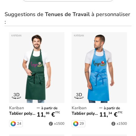
Suggestions de
Tenues de Travail
à personnaliser
:
Kariban
Kariban
à partir de
à partir de
11,
€
11,
€
Tablier polycoton avec poche
Tablier polycoton sans poche
TTC
TTC
86
34
24
29
x1500
x1500