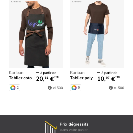
Kariban
Kariban
à partir de
à partir de
20,
€
10,
€
Tablier coton vintage
Tablier polycoton court
TTC
TTC
81
07
2
9
x1500
x1500
Prix dégressifs
dans votre panier