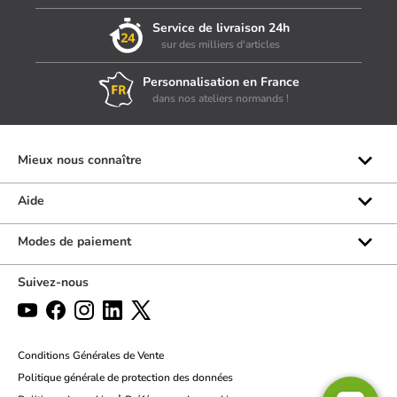
Service de livraison 24h
sur des milliers d'articles
Personnalisation en France
dans nos ateliers normands !
Mieux nous connaître
Qui sommes-nous ?
Aide
Les marques
Rubrique d'aide
Modes de paiement
Avis clients
Formulaire de contact
Suivez-nous
Par téléphone
Par chat
Politique des retours
Conditions Générales de Vente
Politique générale de protection des données