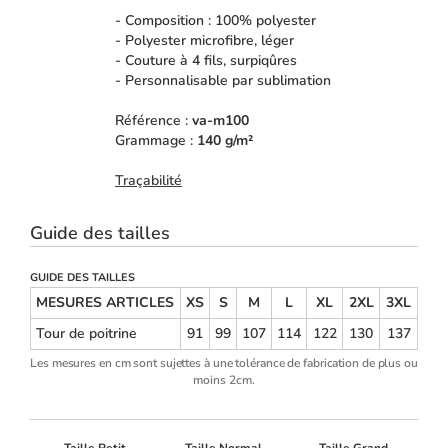
- Composition : 100% polyester
- Polyester microfibre, léger
- Couture à 4 fils, surpiqûres
- Personnalisable par sublimation
Référence :
va-m100
Grammage :
140 g/m²
Traçabilité
Guide des tailles
GUIDE DES TAILLES
MESURES ARTICLES
XS
S
M
L
XL
2XL
3XL
Tour de poitrine
91
99
107
114
122
130
137
Les mesures en cm sont sujettes à une tolérance de fabrication de plus ou
moins 2cm.
Taille Petit
Taille Normal
Taille Grand