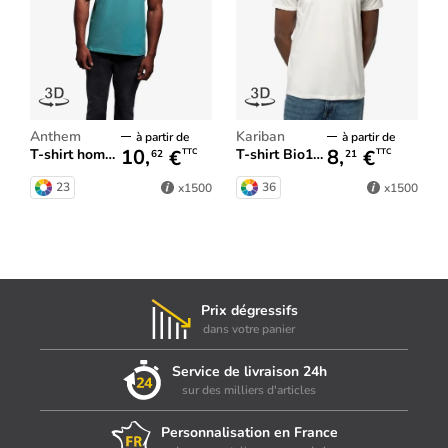
Anthem
Kariban
à partir de
à partir de
10,
€
8,
€
T-shirt homme Anthem
T-shirt Bio150 IC homme
TTC
TTC
62
21
23
36
x1500
x1500
Prix dégressifs
dans votre panier
Service de livraison 24h
sur des milliers d'articles
Personnalisation en France