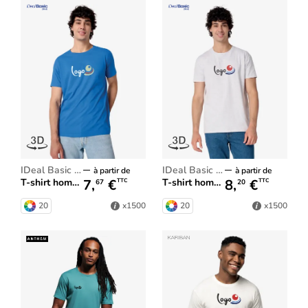
iDeal Basic Brand
iDeal Basic Brand
à partir de
à partir de
7,
€
8,
€
T-shirt homme iDeal150
T-shirt homme iDeal190
TTC
TTC
67
20
20
20
x1500
x1500