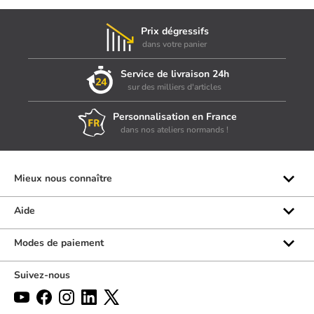
Prix dégressifs
dans votre panier
Service de livraison 24h
sur des milliers d'articles
Personnalisation en France
dans nos ateliers normands !
Mieux nous connaître
Qui sommes-nous ?
Aide
Les marques
Rubrique d'aide
Modes de paiement
Avis clients
Formulaire de contact
Suivez-nous
Par téléphone
Par chat