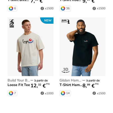
7,
€
9,
€
6
36
x1500
x1500
NEW
Build Your Brand
Gildan Hammer
à partir de
à partir de
12,
€
8,
€
Loose Fit Tee
T-Shirt Hammer™ Adulte
TTC
TTC
32
99
7
14
x1000
x1500