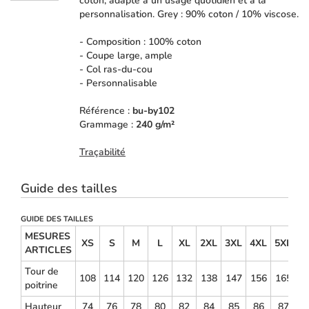
coton, adapté à un usage quotidien et à la
personnalisation. Grey : 90% coton / 10% viscose.
- Composition : 100% coton
- Coupe large, ample
- Col ras-du-cou
- Personnalisable
Référence :
bu-by102
Grammage :
240 g/m²
Traçabilité
Guide des tailles
GUIDE DES TAILLES
MESURES
XS
S
M
L
XL
2XL
3XL
4XL
5XL
ARTICLES
Tour de
108
114
120
126
132
138
147
156
165
poitrine
Hauteur
74
76
78
80
82
84
85
86
87