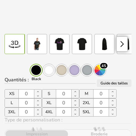
45
Quantités
:
Black
Guide des tailles
XS
S
M
L
XL
2XL
3XL
4XL
5XL
Type de personnalisation :
Impression
Broderie