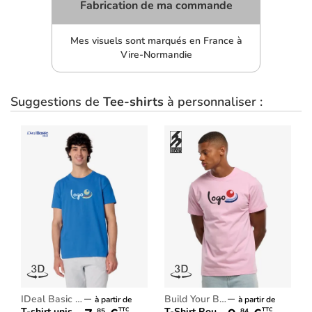
Fabrication de ma commande
Mes visuels sont marqués en France à
Vire-Normandie
Suggestions de
Tee-shirts
à personnaliser :
iDeal Basic Brand
Build Your Brand
à partir de
à partir de
T-shirt unisexe iDeal170
T-Shirt Round Neck
TTC
TTC
85
84