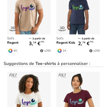
Sol's
Sol's
à partir de
à partir de
3,
€
2,
€
Regent
Regent Kids
TTC
TTC
14
74
44
24
x250
x250
Suggestions de
Tee-shirts
à personnaliser :