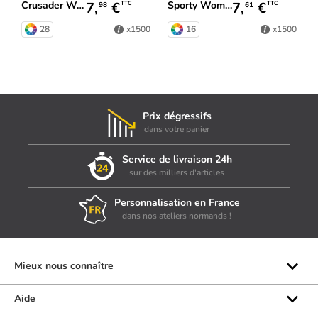
7,
€
7,
€
Crusader Women
Sporty Women
TTC
TTC
98
61
28
16
x1500
x1500
Prix dégressifs
dans votre panier
Service de livraison 24h
sur des milliers d'articles
Personnalisation en France
dans nos ateliers normands !
Mieux nous connaître
Qui sommes-nous ?
Aide
Les marques