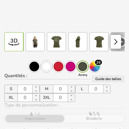
26
Quantités
:
Army
Guide des tailles
S
M
L
XL
2XL
Type de personnalisation :
Impression
Broderie