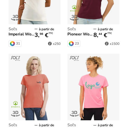
Sol's
Sol's
à partir de
à partir de
3,
€
8,
€
Imperial Women
Pioneer Women
TTC
TTC
98
44
31
23
x250
x1500
Sol's
Sol's
à partir de
à partir de