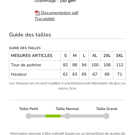
Grammage :
150 g/m²
Documentation pdf
Traçabilité
Guide des tailles
GUIDE DES TAILLES
MESURES ARTICLES
S
M
L
XL
2XL
3XL
Tour de poitrine
82
88
94
100
106
112
Hauteur
61
63
65
67
69
71
Les mesures en cm sont sujettes à une tolérance de fabrication de plus ou
moins 2cm.
Taille Petit
Taille Normal
Taille Grand
Information donnée à titre indicatif basée sur un échantillon de guides de