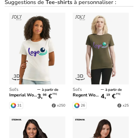
Suggestions de
Tee-shirts
à personnaliser :
Sol's
Sol's
à partir de
à partir de
3,
€
4,
€
Imperial Women
Regent Women
TTC
TTC
98
19
31
26
x250
x25