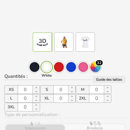
32
Quantités
:
White
Guide des tailles
XS
S
M
L
XL
2XL
3XL
Type de personnalisation :
Impression
Broderie