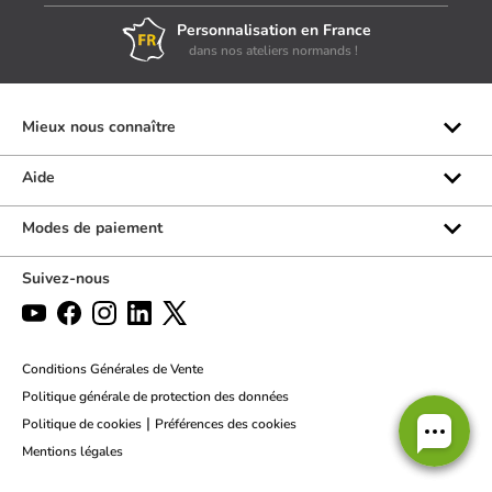
Personnalisation en France
dans nos ateliers normands !
Mieux nous connaître
Qui sommes-nous ?
Aide
Les marques
Rubrique d'aide
Modes de paiement
Avis clients
Formulaire de contact
Suivez-nous
Par téléphone
Par chat
Politique des retours
Conditions Générales de Vente
Politique générale de protection des données
|
Politique de cookies
Préférences des cookies
Mentions légales