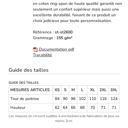
en coton ring-spun de haute qualité garantit non
seulement un confort supérieur mais aussi une
excellente durabilité, faisant de ce produit un
choix judicieux pour toute personnalisation.
Référence :
st-st2600
Grammage :
155 g/m²
Documentation pdf
Traçabilité
Guide des tailles
GUIDE DES TAILLES
MESURES ARTICLES
XS
S
M
L
XL
2XL
3XL
Tour de poitrine
84
90
96
102
110
118
124
Hauteur
62
64
66
68
70
71
71
Les mesures en cm sont sujettes à une tolérance de fabrication de plus ou
moins 2cm.