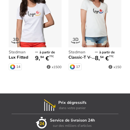
Stedman
Stedman
à partir de
à partir de
9,
€
8,
€
Lux Fitted
Classic-T V-Neck Women
TTC
TTC
94
54
14
17
x1500
x150
Prix dégressifs
dans votre panier
Service de livraison 24h
sur des milliers d'articles