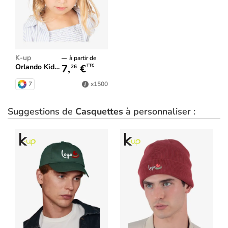
K-up
à partir de
7,
€
Orlando Kids - Casquette 6 panneaux
TTC
26
7
x1500
Suggestions de
Casquettes
à personnaliser :