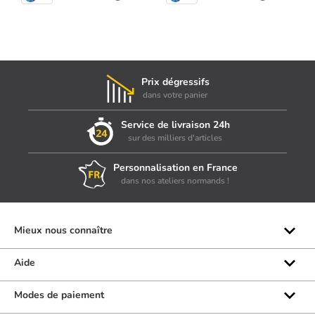
Prix dégressifs
dans votre panier
Service de livraison 24h
sur des milliers d'articles
Personnalisation en France
dans nos ateliers normands !
Mieux nous connaître
Qui sommes-nous ?
Aide
Les marques
Rubrique d'aide
Modes de paiement
Avis clients
Formulaire de contact