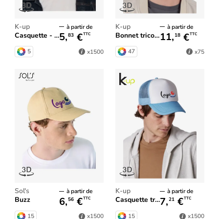
K-up
K-up
à partir de
à partir de
5,
€
11,
€
Casquette - 5 panneaux
Bonnet tricoté
TTC
TTC
83
18
5
47
x1500
x75
Sol's
K-up
à partir de
à partir de
6,
€
7,
€
Buzz
Casquette trucker - 5 Panneaux
TTC
TTC
56
21
15
15
x1500
x1500