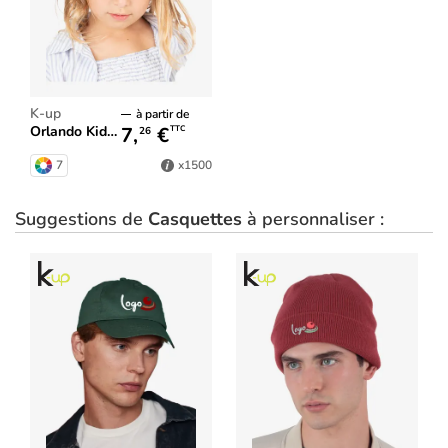
K-up
à partir de
7,
€
Orlando Kids - Casquette 6 panneaux
TTC
26
7
x1500
Suggestions de
Casquettes
à personnaliser :