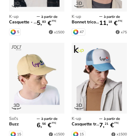
K-up
K-up
à partir de
à partir de
5,
€
11,
€
Casquette - 5 panneaux
Bonnet tricoté
TTC
TTC
83
18
5
47
x1500
x75
Sol's
K-up
à partir de
à partir de
6,
€
7,
€
Buzz
Casquette trucker - 5 Panneaux
TTC
TTC
56
21
15
15
x1500
x1500