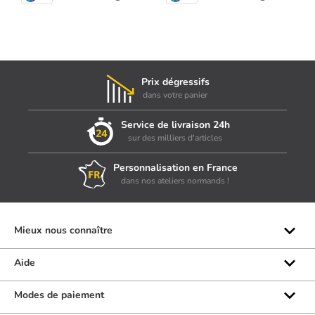
Prix dégressifs
dans votre panier
Service de livraison 24h
sur des milliers d'articles
Personnalisation en France
dans nos ateliers normands !
Mieux nous connaître
Qui sommes-nous ?
Aide
Les marques
Rubrique d'aide
Modes de paiement
Avis clients
Formulaire de contact