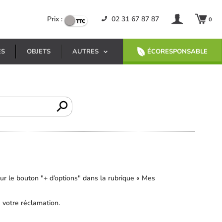
Prix :
02 31 67 87 87
0
ES
OBJETS
AUTRES
ÉCORESPONSABLE
ur le bouton "+ d’options" dans la rubrique « Mes
 votre réclamation.