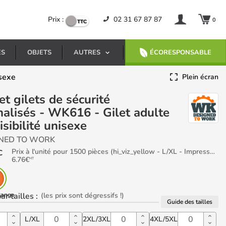
Prix :
02 31 67 87 87
0
ES
OBJETS
AUTRES
ÉCORESPONSABLE
isexe
Plein écran
alisés - WK616 - Gilet adulte
isibilité unisexe
NED TO WORK
Prix à l'unité pour 1500 pièces (hi_viz_yellow - L/XL - Impression Nuque)
C
6.76
€
HT
range
ar tailles
:
(les prix sont dégressifs !)
Guide des tailles
L/XL
2XL/3XL
4XL/5XL