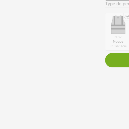
Type de per
NEW
Nuque
9.13
x
6.16
cm