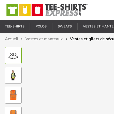
E
TEE-SHIRTS
POLOS
SWEATS
VESTES ET MANT
Accueil
Vestes et manteaux
Vestes et gilets de séc