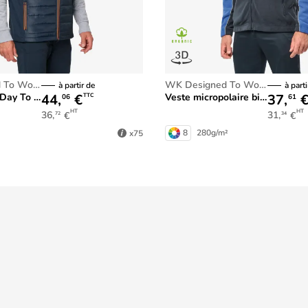
 To Work
WK Designed To Work
à partir de
à parti
44,
€
37,
-matière unisexe
Veste micropolaire bicolore écoresponsable unisexe
TTC
06
61
HT
HT
36,
€
31,
€
72
34
8
280g/m²
x75
Service de livraison 24h
sur des milliers d'articles
Informations légales
Conditions Générales de Vente
ontact
Politique générale de protection des d