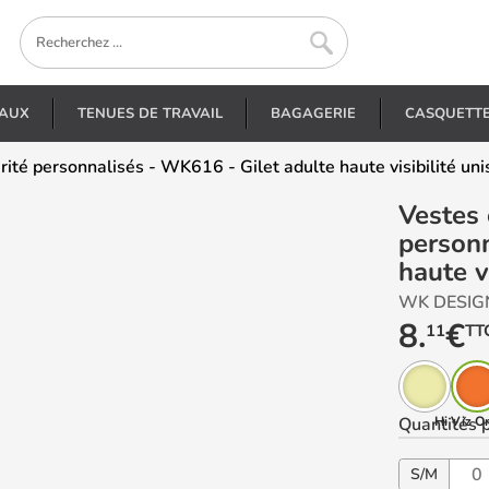
EAUX
TENUES DE TRAVAIL
BAGAGERIE
CASQUETT
urité personnalisés - WK616 - Gilet adulte haute visibilité un
Vestes et gilets de sécurité
personn
haute v
WK DESIG
8.
€
11
TT
Quantités
Hi Viz O
p
S/M