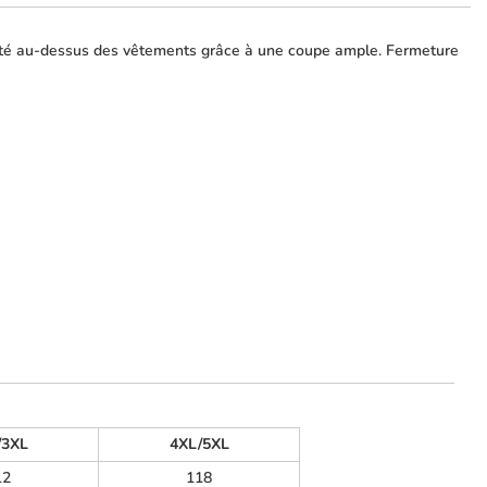
rté au-dessus des vêtements grâce à une coupe ample. Fermeture
/3XL
4XL/5XL
12
118