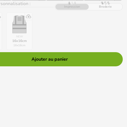
sonnalisation :
Impression
Broderie
NEW
16x16cm
16
x
16
cm
Ajouter au panier