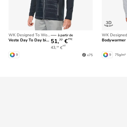
WK Designed To Work
WK Designed
à partir de
51,
€
Veste Day To Day bi-matière unisexe
Bodywarmer Day To Day bi
TTC
77
HT
43,
€
14
9
9
75g/m²
x75
Prix dégressifs
dans votre panier
Mieux nous connaître
Aide
Qui sommes-nous ?
Rubrique d'aide
Les marques
Formulaire de c