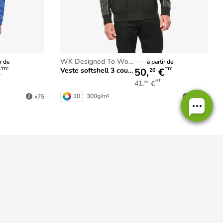
WK Designed To Work
r de
à partir de
€
50,
€
Veste softshell 3 couches BIONIC-FINISH® ECO unisexe
TTC
TTC
26
HT
41,
€
88
10
300g/m²
x75
x1000
Personnalisation en France
dans nos ateliers normands !
Modes de paiement
onnées