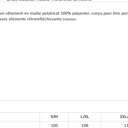
vêtement en maille polytricot 100% polyester, conçu pour être po
 avec éléments rétroréfléchissants cousus.
S/M
L/XL
2XL
100
106
1