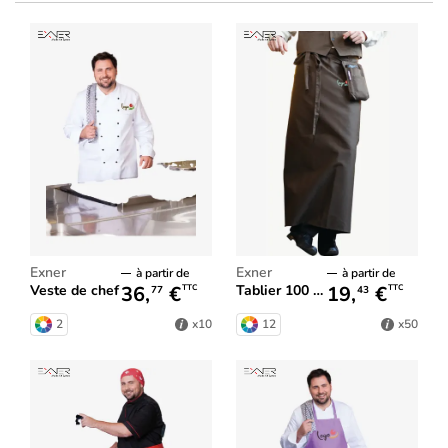
Exner
Exner
à partir de
à partir de
36,
€
19,
€
Veste de chef
Tablier 100 x 100 cm
TTC
TTC
77
43
2
12
x10
x50