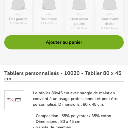
NEW
NEW
NEW
NEW
Bas gauche
Bas droite
Haut avant
Haut avant
9.13
x
6.16
cm
9.13
x
6.16
cm
gauche
droite
9.13
x
6.16
cm
9.13
x
6.16
cm
Ajouter au panier
Tabliers personnalisés - 10020 - Tablier 80 x 45
cm
Le tablier 80x45 cm avec sangle de maintien
convient à un usage professionnel et peut être
personnalisé. Dimensions : 80 x 45 cm.
- Composition : 65% polyester / 35% coton
- Dimensions : 80 x 45 cm
- Sangle de maintien