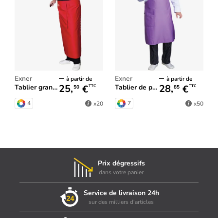
Exner
Exner
à partir de
à partir de
25,
€
28,
€
Tablier grande taille
Tablier de protection grande taille
TTC
TTC
50
85
4
7
x20
x50
Prix dégressifs
dans votre panier
Service de livraison 24h
sur des milliers d'articles