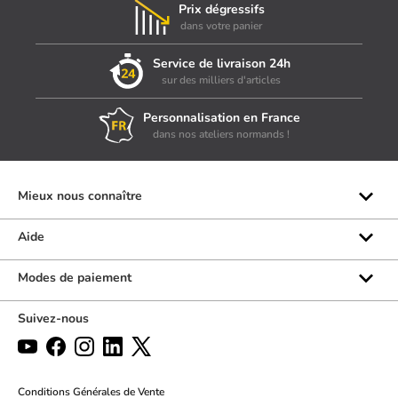
Prix dégressifs
dans votre panier
Service de livraison 24h
sur des milliers d'articles
Personnalisation en France
dans nos ateliers normands !
Mieux nous connaître
Qui sommes-nous ?
Aide
Les marques
Rubrique d'aide
Modes de paiement
Avis clients
Formulaire de contact
Suivez-nous
Par téléphone
Par chat
Politique des retours
Conditions Générales de Vente