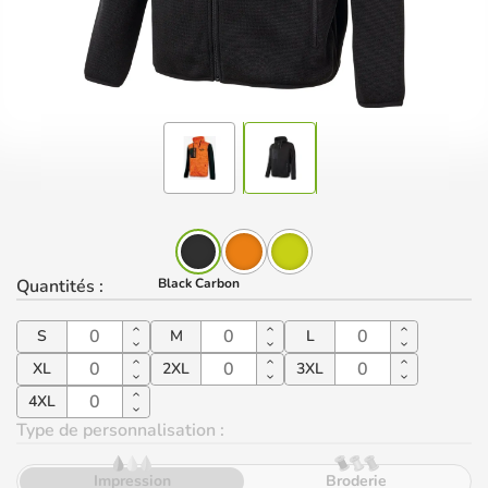
Quantités
:
Black Carbon
S
M
L
XL
2XL
3XL
4XL
Type de personnalisation :
Impression
Broderie