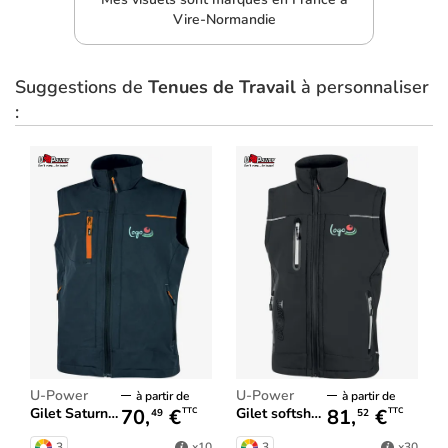
Vire-Normandie
Suggestions de
Tenues de Travail
à personnaliser
:
U-Power
U-Power
à partir de
à partir de
70,
€
81,
€
Gilet Saturn homme
Gilet softshell Universe homme
TTC
TTC
49
52
3
3
x10
x30