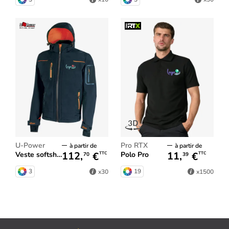
U-Power
Pro RTX
à partir de
à partir de
112,
€
11,
€
Veste softshell Space homme
Polo Pro
TTC
TTC
70
39
3
19
x30
x1500