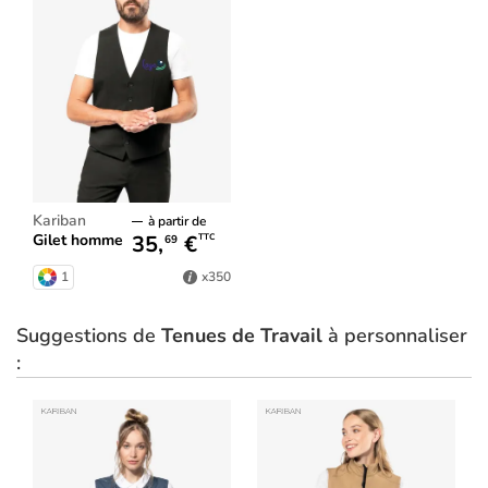
Kariban
à partir de
35,
€
Gilet homme
TTC
69
1
x350
Suggestions de
Tenues de Travail
à personnaliser
: