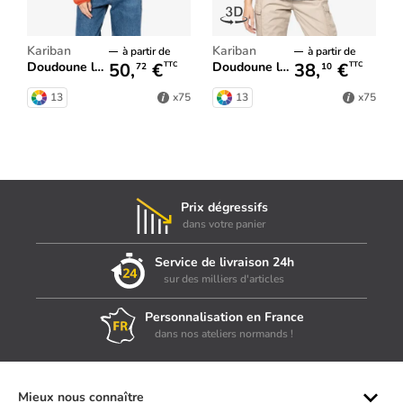
Kariban
Kariban
à partir de
à partir de
50,
€
38,
€
Doudoune légère femme
Doudoune légère sans manches femme
TTC
TTC
72
10
13
13
x75
x75
Prix dégressifs
dans votre panier
Service de livraison 24h
sur des milliers d'articles
Personnalisation en France
dans nos ateliers normands !
Mieux nous connaître