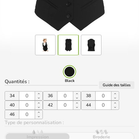
Quantités
:
Black
Guide des tailles
34
36
38
40
42
44
46
Type de personnalisation :
Impression
Broderie