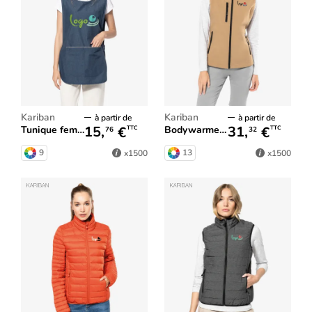
Kariban
Kariban
à partir de
à partir de
15,
€
31,
€
Tunique femme
Bodywarmer softshell femme
TTC
TTC
76
32
9
13
x1500
x1500