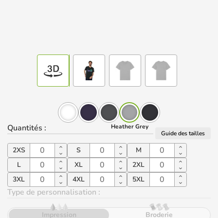
Quantités
:
Heather Grey
Guide des tailles
2XS
S
M
L
XL
2XL
3XL
4XL
5XL
Type de personnalisation :
Impression
Broderie