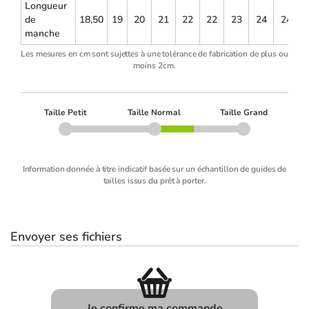
Longueur
de
18,50
19
20
21
22
22
23
24
24
2
manche
Les mesures en cm sont sujettes à une tolérance de fabrication de plus ou
moins 2cm.
Taille Petit
Taille Normal
Taille Grand
Information donnée à titre indicatif basée sur un échantillon de guides de
tailles issus du prêt à porter.
Envoyer ses fichiers
Je confirme ma commande