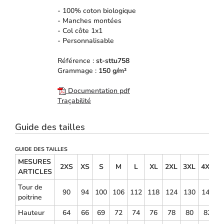
- 100% coton biologique
- Manches montées
- Col côte 1x1
- Personnalisable
Référence :
st-sttu758
Grammage :
150 g/m²
Documentation pdf
Traçabilité
Guide des tailles
GUIDE DES TAILLES
MESURES
2XS
XS
S
M
L
XL
2XL
3XL
4XL
ARTICLES
Tour de
90
94
100
106
112
118
124
130
140
poitrine
Hauteur
64
66
69
72
74
76
78
80
82