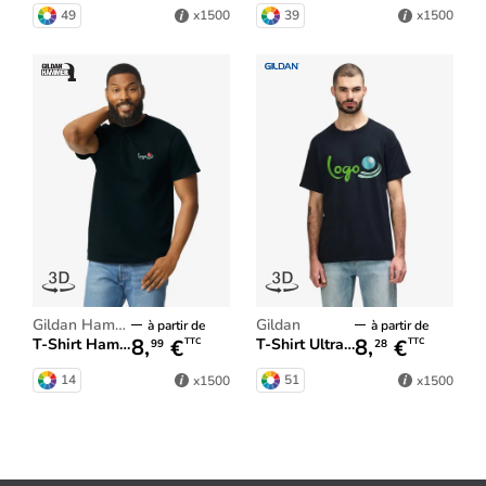
49
39
x1500
x1500
Gildan Hammer
Gildan
à partir de
à partir de
8,
€
8,
€
T-Shirt Hammer™ Adulte
T-Shirt Ultra Cotton
TTC
TTC
99
28
14
51
x1500
x1500