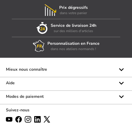
Prix dégressifs
dans votre panier
Service de livraison 24h
sur des milliers d'articles
Personnalisation en France
dans nos ateliers normands !
Mieux nous connaître
Qui sommes-nous ?
Aide
Les marques
Rubrique d'aide
Modes de paiement
Avis clients
Formulaire de contact
Suivez-nous
Par téléphone
Par chat