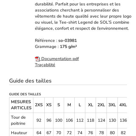
durabilité. Parfait pour les entreprises et les
associations cherchant à personnaliser des
vêtements de haute qualité avec leur propre logo
ou visuel, le Tee-shirt Legend de SOL’S combine
élégance, confort et respect de l’environnement.
Référence :
so-03981
Grammage :
175 g/m²
Documentation pdf
Traçabilité
Guide des tailles
GUIDE DES TAILLES
MESURES
2XS
XS
S
M
L
XL
2XL
3XL
4XL
ARTICLES
Tour de
92
96
100
106
112
118
124
130
136
poitrine
Hauteur
64
67
70
72
74
76
78
80
82