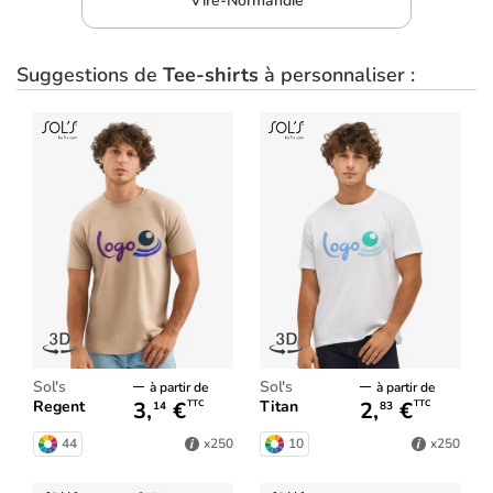
Vire-Normandie
Suggestions de
Tee-shirts
à personnaliser :
Sol's
Sol's
à partir de
à partir de
3,
€
2,
€
Regent
Titan
TTC
TTC
14
83
44
10
x250
x250