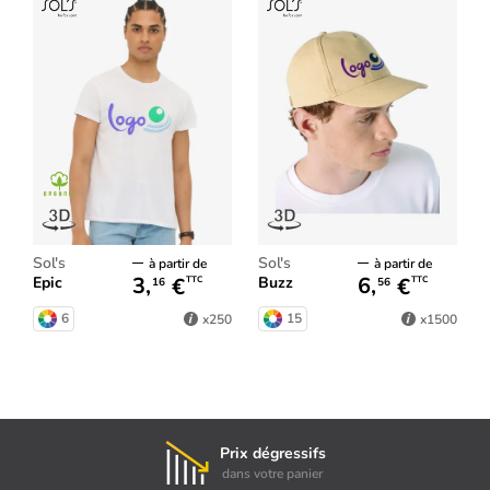
Sol's
Sol's
à partir de
à partir de
3,
€
6,
€
Epic
Buzz
TTC
TTC
16
56
6
15
x250
x1500
Prix dégressifs
dans votre panier