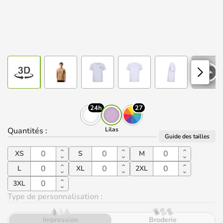
24h
27
Quantités
:
Lilas
Guide des tailles
XS
S
M
L
XL
2XL
3XL
Type de personnalisation :
Impression
Broderie