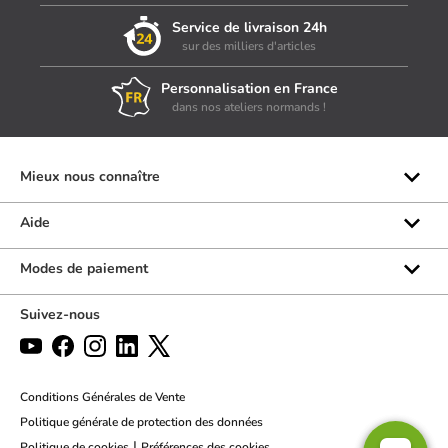
Service de livraison 24h
sur des milliers d'articles
Personnalisation en France
dans nos ateliers normands !
Mieux nous connaître
Qui sommes-nous ?
Aide
Les marques
Rubrique d'aide
Modes de paiement
Avis clients
Formulaire de contact
Suivez-nous
Par téléphone
Par chat
Politique des retours
Conditions Générales de Vente
Politique générale de protection des données
|
Politique de cookies
Préférences des cookies