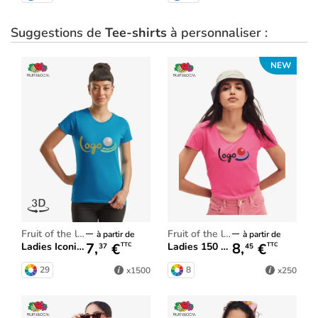
Suggestions de
Tee-shirts
à personnaliser :
NEW
fruit of the loom
fruit of the loom
à partir de
à partir de
7,
€
8,
€
Ladies Iconic 150 T
Ladies 150 V-neck T
TTC
TTC
37
45
29
8
x1500
x250