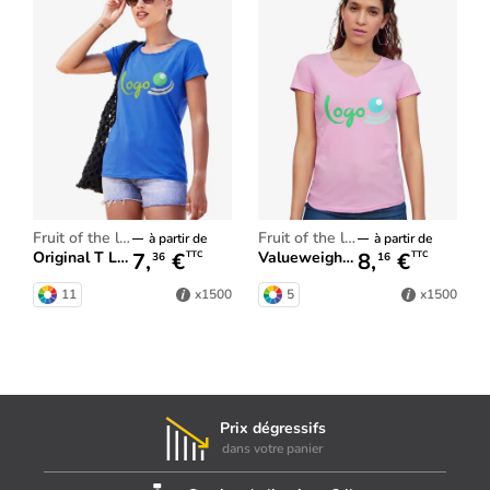
fruit of the loom
fruit of the loom
à partir de
à partir de
7,
€
8,
€
Original T Lady-Fit
Valueweight V-Neck T Lady-Fit
TTC
TTC
36
16
11
5
x1500
x1500
Prix dégressifs
dans votre panier