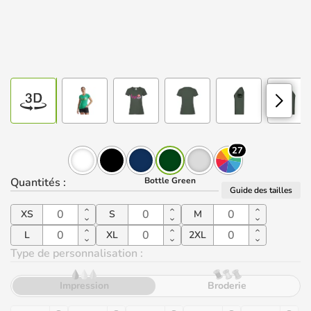
27
Quantités
:
Bottle Green
Guide des tailles
XS
S
M
L
XL
2XL
Type de personnalisation :
Impression
Broderie