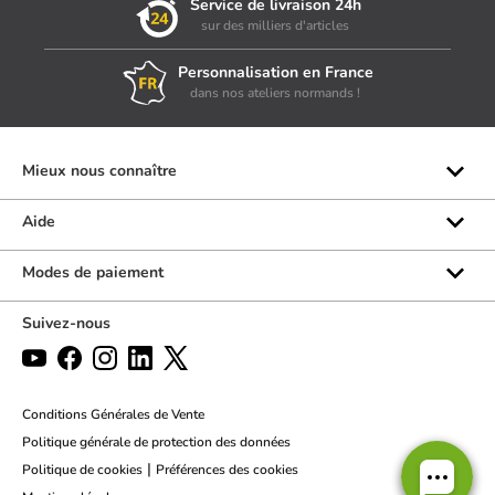
Service de livraison 24h
sur des milliers d'articles
Personnalisation en France
dans nos ateliers normands !
Mieux nous connaître
Qui sommes-nous ?
Aide
Les marques
Rubrique d'aide
Modes de paiement
Avis clients
Formulaire de contact
Suivez-nous
Par téléphone
Par chat
Politique des retours
Conditions Générales de Vente
Politique générale de protection des données
|
Politique de cookies
Préférences des cookies