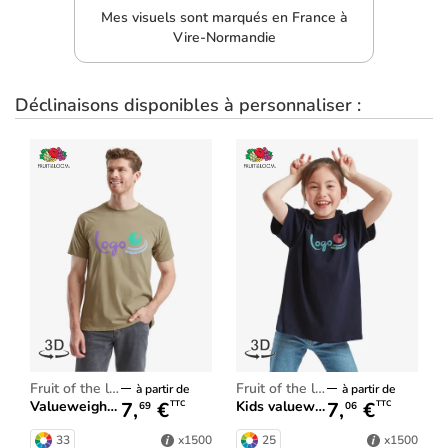
Mes visuels sont marqués en France à
Vire-Normandie
Déclinaisons disponibles à personnaliser :
fruit of the loom
fruit of the loom
à partir de
à partir de
7,
€
7,
€
Valueweight T
Kids valueweight T
TTC
TTC
69
06
33
25
x1500
x1500