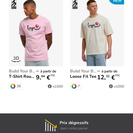
NEW
Build Your Brand
Build Your Brand
à partir de
à partir de
9,
€
12,
€
T-Shirt Round Neck
Loose Fit Tee
TTC
TTC
84
32
38
7
x1500
x1000
Prix dégressifs
dans votre panier