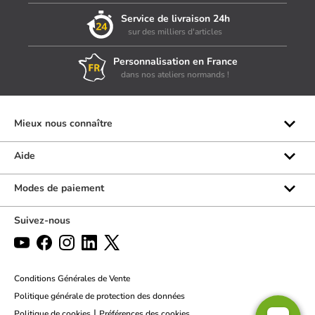
Service de livraison 24h
sur des milliers d'articles
Personnalisation en France
dans nos ateliers normands !
Mieux nous connaître
Qui sommes-nous ?
Aide
Les marques
Rubrique d'aide
Modes de paiement
Avis clients
Formulaire de contact
Suivez-nous
Par téléphone
Par chat
Politique des retours
Conditions Générales de Vente
Politique générale de protection des données
|
Politique de cookies
Préférences des cookies