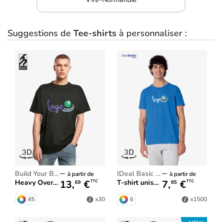
Suggestions de
Tee-shirts
à personnaliser :
Build Your Brand
iDeal Basic Brand
à partir de
à partir de
13,
€
7,
€
Heavy Oversize Tee
T-shirt unisexe iDeal170
TTC
TTC
69
85
45
6
x30
x1500