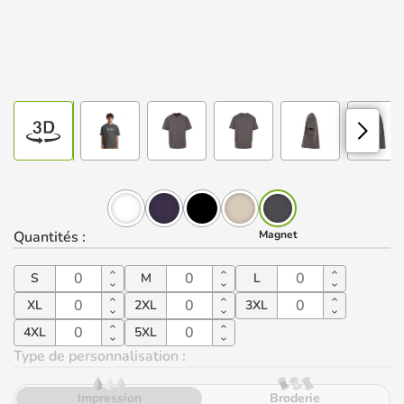
Quantités
:
Magnet
S
M
L
XL
2XL
3XL
4XL
5XL
Type de personnalisation :
Impression
Broderie