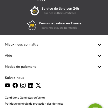
Service de livraison 24h
sur des milliers d'articles
Personnalisation en France
dans nos ateliers normands !
Mieux nous connaître
Qui sommes-nous ?
Aide
Les marques
Rubrique d'aide
Modes de paiement
Avis clients
Formulaire de contact
Suivez-nous
Par téléphone
Par chat
Politique des retours
Conditions Générales de Vente
Politique générale de protection des données