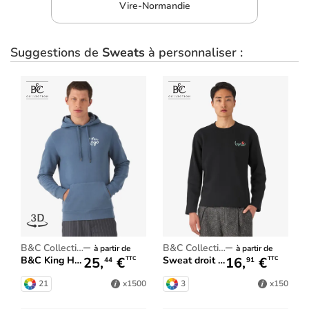
Vire-Normandie
Suggestions de
Sweats
à personnaliser :
B&C Collection
B&C Collection
à partir de
à partir de
25,
€
16,
€
B&C King Hooded_°
Sweat droit B&C
TTC
TTC
44
91
21
3
x1500
x150