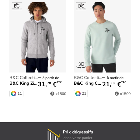
B&C Collection
B&C Collection
à partir de
à partir de
31,
€
21,
€
B&C King Zipped Hood_°
B&C King Crew Neck_°
TTC
TTC
78
82
11
21
x1500
x1500
Prix dégressifs
dans votre panier