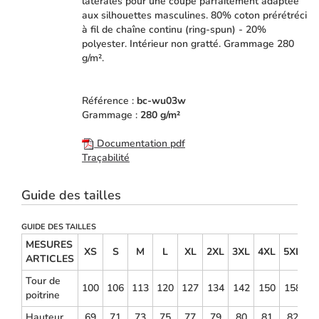
latérales pour une coupe parfaitement adaptée
aux silhouettes masculines. 80% coton prérétréci
à fil de chaîne continu (ring-spun) - 20%
polyester. Intérieur non gratté. Grammage 280
g/m².
Référence :
bc-wu03w
Grammage :
280 g/m²
Documentation pdf
Traçabilité
Guide des tailles
GUIDE DES TAILLES
MESURES
XS
S
M
L
XL
2XL
3XL
4XL
5XL
ARTICLES
Tour de
100
106
113
120
127
134
142
150
158
poitrine
Hauteur
69
71
73
75
77
79
80
81
82