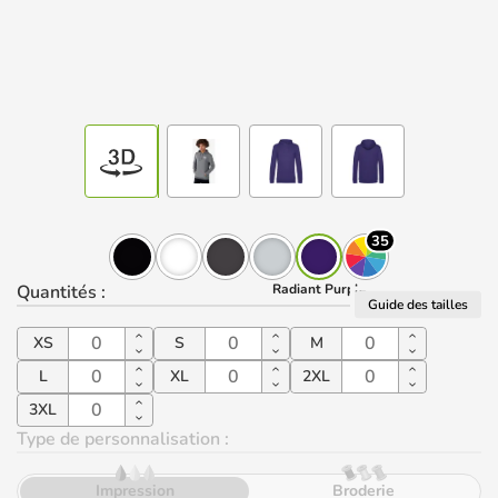
35
Quantités
:
Radiant Purple
Guide des tailles
XS
S
M
L
XL
2XL
3XL
Type de personnalisation :
Impression
Broderie