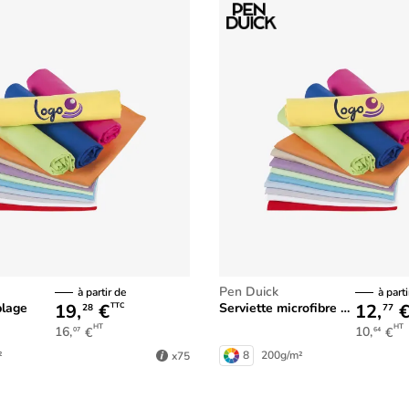
Pen Duick
à partir de
à parti
19,
€
12,
plage
Serviette microfibre mains
TTC
28
77
HT
HT
16,
€
10,
€
07
64
²
8
200g/m²
x75