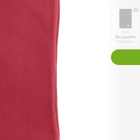
NEW
Bas gauche
9.13
x
6.16
cm