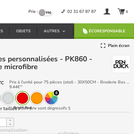
Prix :
02 31 67 87 87
0
ES
OBJETS
AUTRES
ÉCORESPONSABLE
Plein écran
e microfibre
Prix à l'unité pour 75 pièces (atoll - 30X50CM - Broderie Bas gauche)
TC
9.44
€
HT
8
r tailles
Bright Red
:
(les prix sont dégressifs !)
onnalisation :
Broderie