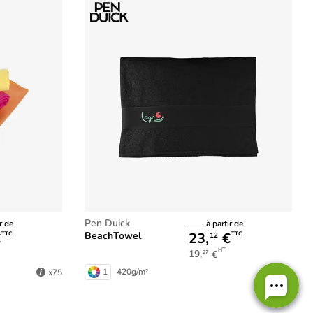
Pen Duick
r de
à partir de
€
23,
€
BeachTowel
TTC
TTC
12
HT
19,
€
27
1
420g/m²
x75
x75