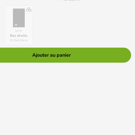
NEW
Bas droite
9.13
x
6.16
cm
Ajouter au panier