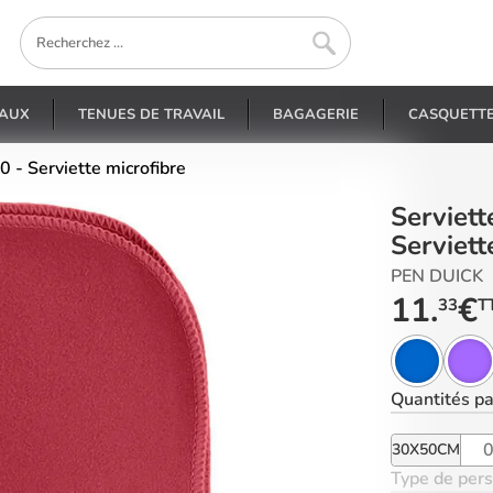
EAUX
TENUES DE TRAVAIL
BAGAGERIE
CASQUETT
 - Serviette microfibre
Serviettes personnalisées - PK860 -
Serviett
PEN DUICK
11.
€
33
T
Quantités
pa
30X50CM
Type de pers