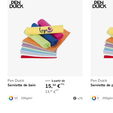
Pen Duick
Pen Duick
à partir de
15,
€
Serviette de bain
Serviette de 
TTC
64
HT
13,
€
03
10
200g/m²
5
200g/m
x75