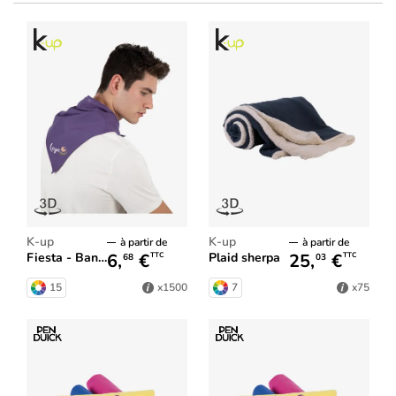
K-up
K-up
à partir de
à partir de
6,
€
25,
€
Fiesta - Bandana
Plaid sherpa
TTC
TTC
68
03
15
7
x1500
x75