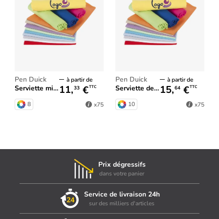
Pen Duick
Pen Duick
à partir de
à partir de
11,
€
15,
€
Serviette microfibre
Serviette de bain
TTC
TTC
33
64
8
10
x75
x75
Prix dégressifs
dans votre panier
Service de livraison 24h
sur des milliers d'articles