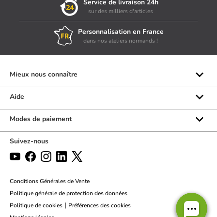
Service de livraison 24h
sur des milliers d'articles
Personnalisation en France
dans nos ateliers normands !
Mieux nous connaître
Qui sommes-nous ?
Aide
Les marques
Rubrique d'aide
Modes de paiement
Avis clients
Formulaire de contact
Suivez-nous
Par téléphone
Par chat
Politique des retours
Conditions Générales de Vente
Politique générale de protection des données
|
Politique de cookies
Préférences des cookies