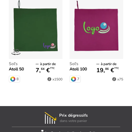
Sol's
Sol's
à partir de
à partir de
7,
€
19,
€
Atoll 50
Atoll 100
TTC
TTC
64
86
8
7
x1500
x75
Prix dégressifs
dans votre panier