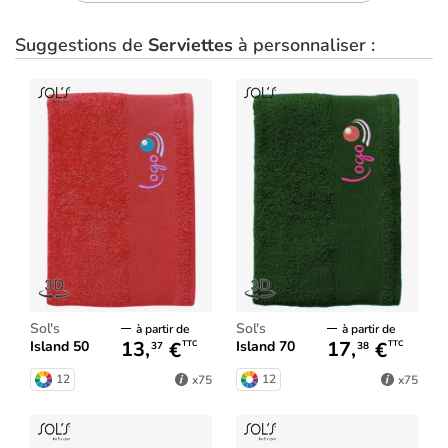
Suggestions de
Serviettes
à personnaliser :
Sol's
Sol's
à partir de
à partir de
13,
€
17,
€
Island 50
Island 70
TTC
TTC
37
38
12
12
x75
x75