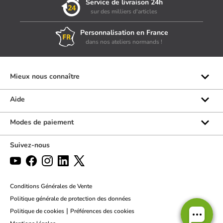
Service de livraison 24h
sur des milliers d'articles
Personnalisation en France
dans nos ateliers normands !
Mieux nous connaître
Qui sommes-nous ?
Aide
Les marques
Rubrique d'aide
Modes de paiement
Avis clients
Formulaire de contact
Suivez-nous
Par téléphone
Par chat
Politique des retours
Conditions Générales de Vente
Politique générale de protection des données
|
Politique de cookies
Préférences des cookies