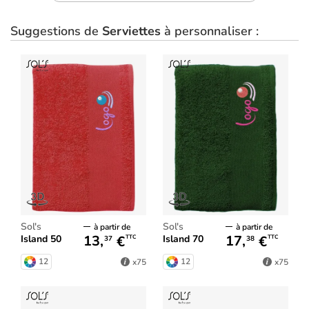
Suggestions de
Serviettes
à personnaliser :
Sol's
Sol's
à partir de
à partir de
13,
€
17,
€
Island 50
Island 70
TTC
TTC
37
38
12
12
x75
x75