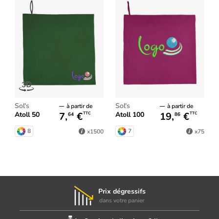
Sol's
Sol's
à partir de
à partir de
7,
€
19,
€
Atoll 50
Atoll 100
TTC
TTC
64
86
8
7
x1500
x75
Prix dégressifs
dans votre panier