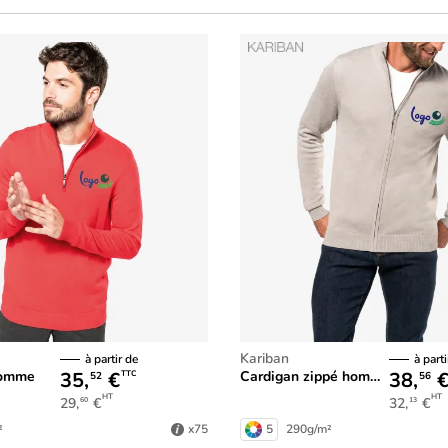
Kariban
à partir de
à parti
35,
€
38,
 homme
Cardigan zippé homme
TTC
52
56
HT
HT
29,
€
32,
€
60
13
²
5
290g/m²
x75