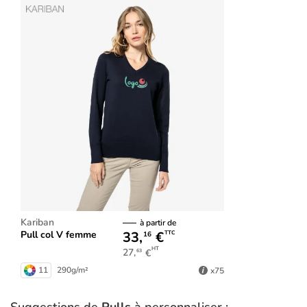
Kariban
à partir de
33,
€
Pull col V femme
TTC
16
HT
27,
€
63
11
290g/m²
x75