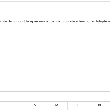
-côte de col double épaisseur et bande propreté à l’encolure. Adapté à
S
M
L
XL