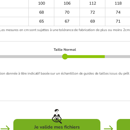
100
106
112
118
68
70
72
74
65
67
69
71
Les mesures en cm sont sujettes à une tolérance de fabrication de plus ou moins 2cm
Taille Normal
ion donnée à titre indicatif basée sur un échantillon de guides de tailles issus du prêt 
Je valide mes fichiers