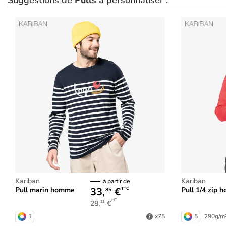
Suggestions de
Pulls
à personnaliser :
Kariban
Kariban
à partir de
33,
€
Pull marin homme
Pull 1/4 zip
TTC
85
HT
28,
€
21
1
5
290g/m
x75