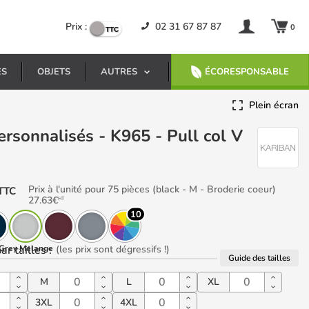
Prix :
02 31 67 87 87
0
ES
OBJETS
AUTRES
ÉCORESPONSABLE
Plein écran
Prix à l'unité pour 75 pièces (black - M - Broderie coeur)
TTC
27.63
€
HT
10
ar tailles
Grey Melange
:
(les prix sont dégressifs !)
Guide des tailles
M
L
XL
3XL
4XL