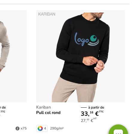
Kariban
r de
à partir de
€
33,
€
Pull col rond
TTC
TTC
16
HT
27,
€
63
4
290g/m²
x75
x75