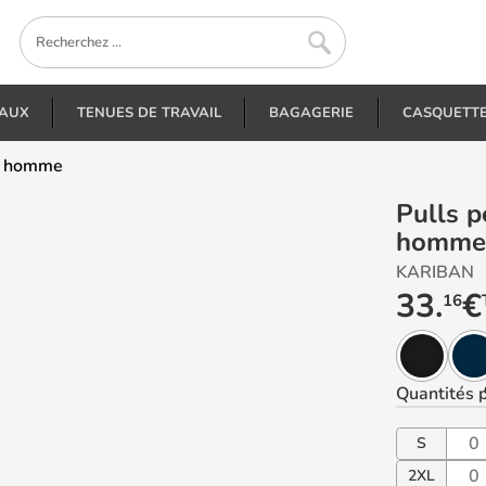
EAUX
TENUES DE TRAVAIL
BAGAGERIE
CASQUETT
 V homme
Pulls personnalisés - K965 - Pull col V
homme
KARIBAN
33.
€
16
Quantités
p
S
2XL