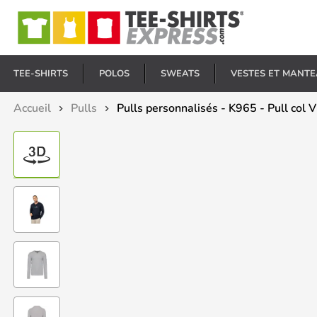
E
TEE-SHIRTS
POLOS
SWEATS
VESTES ET MANT
Accueil
Pulls
Pulls personnalisés - K965 - Pull col