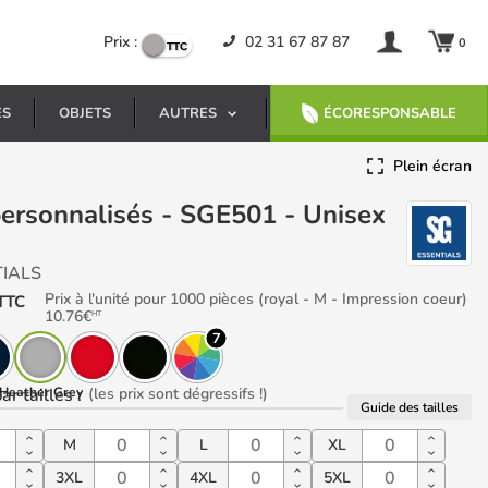
Prix :
02 31 67 87 87
0
ES
OBJETS
AUTRES
ÉCORESPONSABLE
Plein écran
TIALS
Prix à l'unité pour 1000 pièces (royal - M - Impression coeur)
TTC
10.76
€
HT
7
ar tailles
Heather Grey
:
(les prix sont dégressifs !)
Guide des tailles
M
L
XL
3XL
4XL
5XL