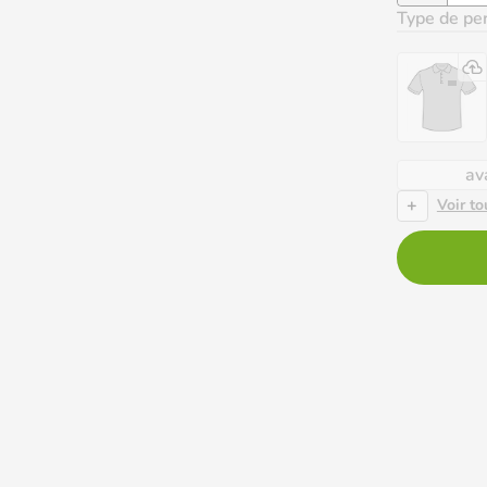
Type de per
av
+
Voir to