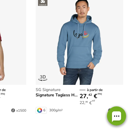
SG Signature
r de
à partir de
€
27,
€
Signature Tagless Hooded Sweatshirt Unisex
TTC
TTC
42
HT
22,
€
85
6
300g/m²
x1500
x1500