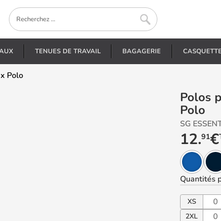
EAUX
TENUES DE TRAVAIL
BAGAGERIE
CASQUETT
ex Polo
Polos personnalisés - SGE501 - Unisex
Polo
SG ESSEN
12.
€
91
Quantités
p
XS
2XL