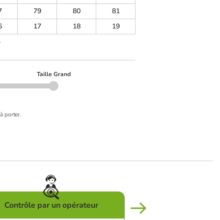
7
79
80
81
6
17
18
19
.
Taille Grand
à porter.
Contrôle par un opérateur