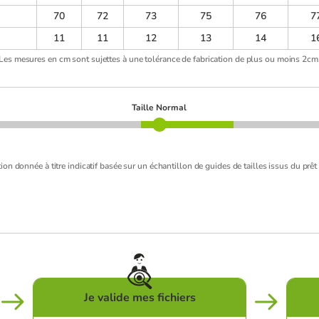
70
72
73
75
76
7
11
11
12
13
14
1
Les mesures en cm sont sujettes à une tolérance de fabrication de plus ou moins 2cm
Taille Normal
ion donnée à titre indicatif basée sur un échantillon de guides de tailles issus du prêt 
Je valide mes fichiers