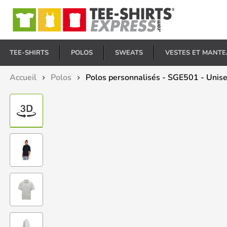
E
TEE-SHIRTS
POLOS
SWEATS
VESTES ET MANT
Accueil
Polos
Polos personnalisés - SGE501 - Unis