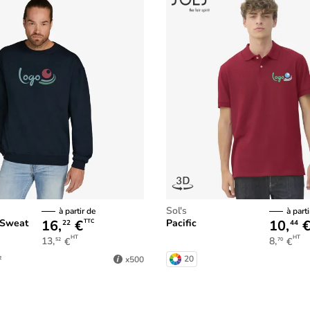
Sol's
à partir de
à parti
16,
€
10,
 Sweat
Pacific
TTC
22
44
HT
HT
13,
€
8,
€
52
70
²
20
x500