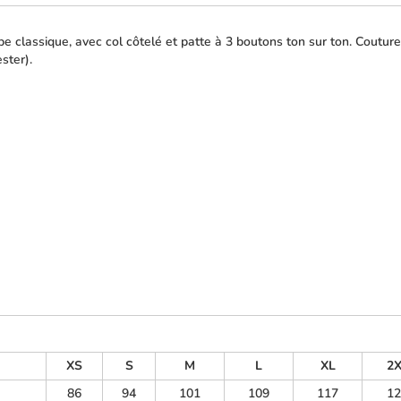
e classique, avec col côtelé et patte à 3 boutons ton sur ton. Coutur
ster).
XS
S
M
L
XL
2
86
94
101
109
117
12