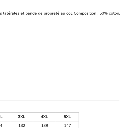
es latérales et bande de propreté au col. Composition : 50% coton,
XL
3XL
4XL
5XL
4
132
139
147