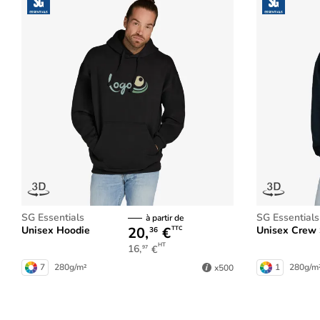
SG Essentials
SG Essentials
à partir de
20,
€
Unisex Hoodie
Unisex Crew
TTC
36
HT
16,
€
97
7
280g/m²
1
280g/m
x500