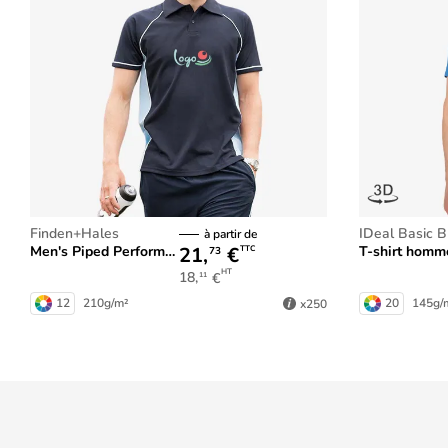
Finden+Hales
iDeal Basic 
à partir de
21,
€
Men's Piped Performance Polo
T-shirt homme 
TTC
73
HT
18,
€
11
12
210g/m²
20
145g/
x250
Prix dégressifs
dans votre panier