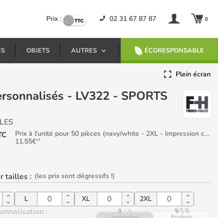
Prix :
02 31 67 87 87
0
ES
OBJETS
AUTRES
ÉCORESPONSABLE
Plein écran
LES
Prix à l'unité pour 50 pièces (navy/white - 2XL - Impression coeur)
TC
11.55
€
HT
r tailles
:
(les prix sont dégressifs !)
L
XL
2XL
onnalisation :
Impression
Broderie