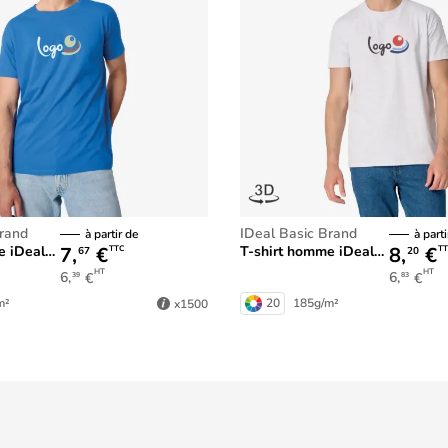
Brand
iDeal Basic Brand
à partir de
à parti
7,
€
8,
€
iDeal150
T-shirt homme iDeal190
TTC
TT
67
20
HT
HT
6,
€
6,
€
39
83
m²
20
185g/m²
x1500
Service de livraison 24h
sur des milliers d'articles