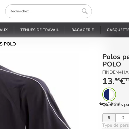
EAUX
TENUES DE TRAVAIL
BAGAGERIE
CASQUETT
TS POLO
Polos personnalisés - LV322 - SPORTS
POLO
FINDEN+HA
13.
€
86
T
Navy / White
Quantités
pa
S
Type de pers