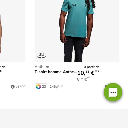
Anthem
r de
à partir de
10,
€
T-shirt homme Anthem
C
TTC
62
HT
8,
€
85
23
145g/m²
x1500
x1500
Personnalisation en France
dans nos ateliers normands !