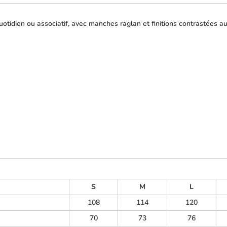
otidien ou associatif, avec manches raglan et finitions contrastées a
S
M
L
108
114
120
70
73
76