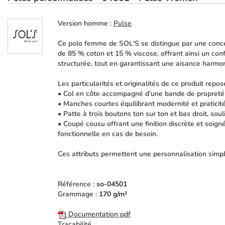
Version homme :
Pulse
Ce polo femme de SOL'S se distingue par une conce
de 85 % coton et 15 % viscose, offrant ainsi un con
structurée, tout en garantissant une aisance harm
Les particularités et originalités de ce produit repo
• Col en côte accompagné d’une bande de propreté 
• Manches courtes équilibrant modernité et pratici
• Patte à trois boutons ton sur ton et bas droit, souli
• Coupé cousu offrant une finition discrète et soig
fonctionnelle en cas de besoin.
Ces attributs permettent une personnalisation simple e
Référence :
so-04501
Grammage :
170 g/m²
Documentation pdf
Traçabilité