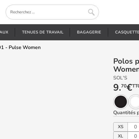
EAUX
TENUES DE TRAVAIL
BAGAGERIE
CASQUETT
501 - Pulse Women
Polos personnalisés - 04501 - Pulse
Wome
SOL'S
9.
€
70
TT
Quantités
p
XS
XL