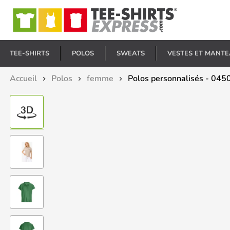
E
TEE-SHIRTS
POLOS
SWEATS
VESTES ET MANT
Accueil
Polos
femme
Polos personnalisés - 04