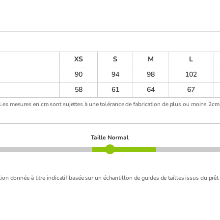
XS
S
M
L
90
94
98
102
58
61
64
67
Les mesures en cm sont sujettes à une tolérance de fabrication de plus ou moins 2cm
Taille Normal
ion donnée à titre indicatif basée sur un échantillon de guides de tailles issus du prêt 