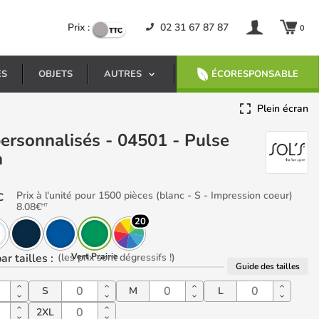
Prix :
02 31 67 87 87
0
ES
OBJETS
AUTRES
ÉCORESPONSABLE
Plein écran
n
Prix à l'unité pour 1500 pièces (blanc - S - Impression coeur)
C
8.08
€
HT
20
ar tailles
:
(les prix sont dégressifs !)
Vert Prairie
Guide des tailles
S
M
L
2XL