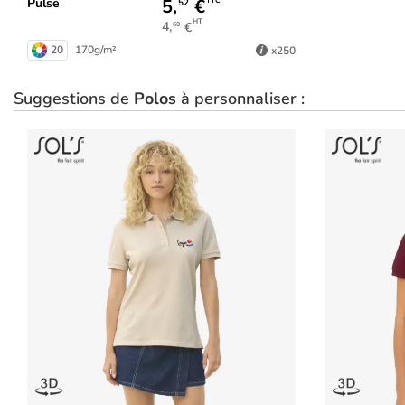
5,
€
Pulse
TTC
52
HT
4,
€
60
20
170g/m²
x250
Suggestions de
Polos
à personnaliser :