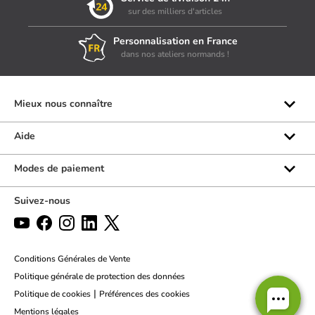
sur des milliers d'articles
Personnalisation en France
dans nos ateliers normands !
Mieux nous connaître
Qui sommes-nous ?
Aide
Les marques
Rubrique d'aide
Modes de paiement
Avis clients
Formulaire de contact
Suivez-nous
Par téléphone
Par chat
Politique des retours
Conditions Générales de Vente
Politique générale de protection des données
|
Politique de cookies
Préférences des cookies
Mentions légales