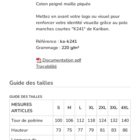
Coton peigné maille piquée
Mettez en avant votre logo ou visuel pour
renforcer votre identité visuelle grâce au polo
manches courtes "K241" de Kariban.
Référence :
ka-k241
Grammage :
220 g/m²
Documentation pdf
Traçabilité
Guide des tailles
GUIDE DES TAILLES
MESURES
S
M
L
XL
2XL
3XL
4XL
ARTICLES
Tour de poitrine
100
106
112
118
124
132
140
Hauteur
73
75
77
79
81
83
86
Longueur de