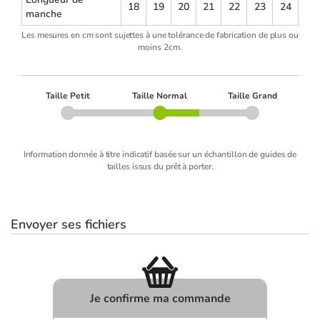
18
19
20
21
22
23
24
manche
Les mesures en cm sont sujettes à une tolérance de fabrication de plus ou
moins 2cm.
Taille Petit
Taille Normal
Taille Grand
Information donnée à titre indicatif basée sur un échantillon de guides de
tailles issus du prêt à porter.
Envoyer ses fichiers
Je confirme ma commande