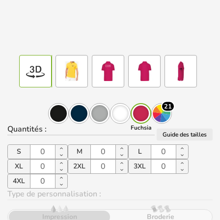
21
Quantités
:
Fuchsia
Guide des tailles
S
M
L
XL
2XL
3XL
4XL
Type de personnalisation :
Impression
Broderie