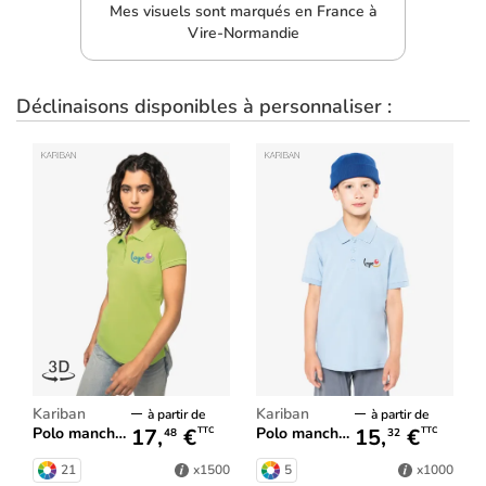
Mes visuels sont marqués en France à
Vire-Normandie
Déclinaisons disponibles à personnaliser :
Kariban
Kariban
à partir de
à partir de
17,
€
15,
€
Polo manches courtes femme
Polo manches courtes enfant
TTC
TTC
48
32
21
5
x1500
x1000