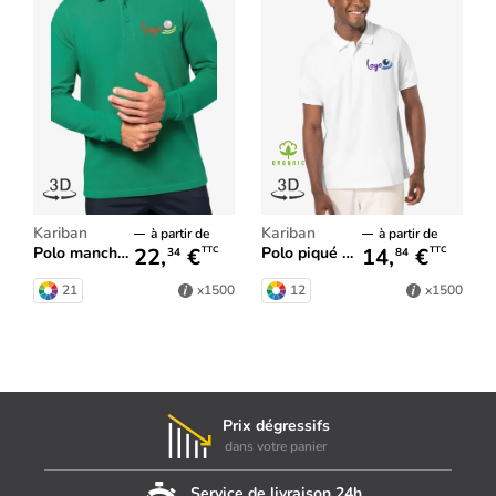
Kariban
Kariban
à partir de
à partir de
22,
€
14,
€
Polo manches longues homme
Polo piqué Bio180 homme
TTC
TTC
34
84
21
12
x1500
x1500
Prix dégressifs
dans votre panier
Service de livraison 24h