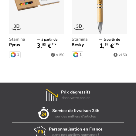
Stamina
Stamina
à partir de
à partir de
3,
€
1,
€
Pyrus
Besky
TTC
TTC
83
64
1
1
x150
x150
Prix dégressifs
dans votre panier
Service de livraison 24h
sur des milliers d'articles
Personnalisation en France
dans nos ateliers normands !