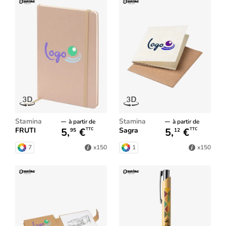
Stamina
Stamina
à partir de
à partir de
5,
€
5,
€
FRUTI
Sagra
TTC
TTC
95
12
7
1
x150
x150