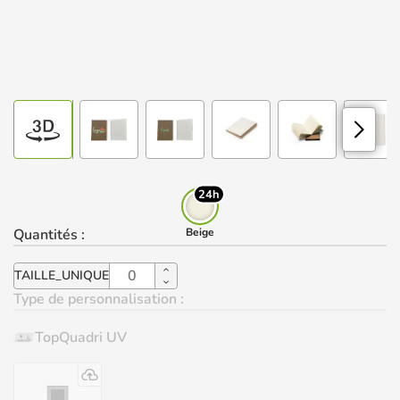
24h
Quantités
:
Beige
TAILLE_UNIQUE
Type de personnalisation :
TopQuadri UV