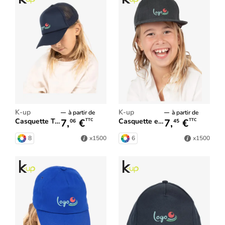
K-up
K-up
à partir de
à partir de
7,
€
7,
€
Casquette Trucker enfant - 5 panneaux
Casquette enfant Snapback - 5 panneaux
TTC
TTC
06
45
8
6
x1500
x1500