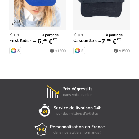
K-up
K-up
à partir de
à partir de
6,
€
7,
€
First Kids - Casquette enfant 5 panneaux
Casquette enfant avec sandwich contrasté - 5 panneaux
TTC
TTC
46
06
8
9
x1500
x1500
Prix dégressifs
dans votre panier
Service de livraison 24h
sur des milliers d'articles
Personnalisation en France
dans nos ateliers normands !