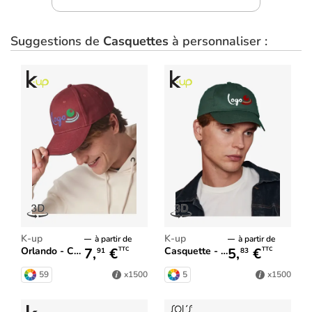
Suggestions de
Casquettes
à personnaliser :
K-up
K-up
à partir de
à partir de
7,
€
5,
€
Orlando - Casquette 6 panneaux
Casquette - 5 panneaux
TTC
TTC
91
83
59
5
x1500
x1500