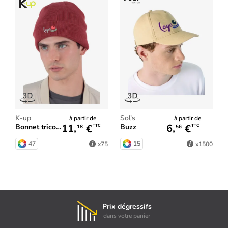
K-up
Sol's
à partir de
à partir de
11,
€
6,
€
Bonnet tricoté
Buzz
TTC
TTC
18
56
47
15
x75
x1500
Prix dégressifs
dans votre panier