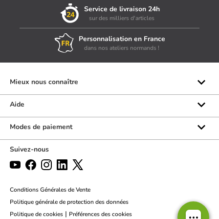
Service de livraison 24h
sur des milliers d'articles
Personnalisation en France
dans nos ateliers normands !
Mieux nous connaître
Qui sommes-nous ?
Aide
Les marques
Rubrique d'aide
Modes de paiement
Avis clients
Formulaire de contact
Suivez-nous
Par téléphone
Par chat
Politique des retours
Conditions Générales de Vente
Politique générale de protection des données
|
Politique de cookies
Préférences des cookies