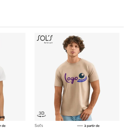
Sol's
r de
à partir de