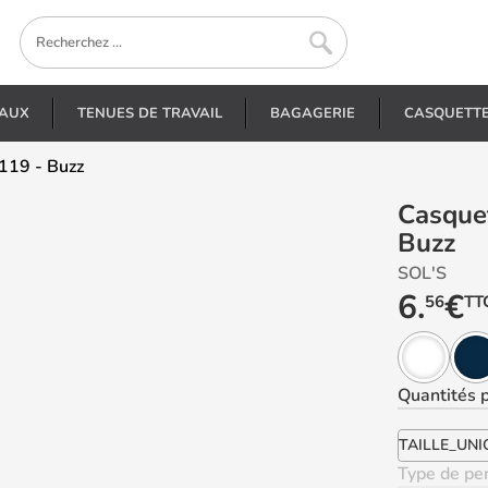
EAUX
TENUES DE TRAVAIL
BAGAGERIE
CASQUETT
119 - Buzz
Casquettes personnalisées - 88119 -
Buzz
SOL'S
6.
€
56
TT
Quantités
p
TAILLE_UNI
Type de per