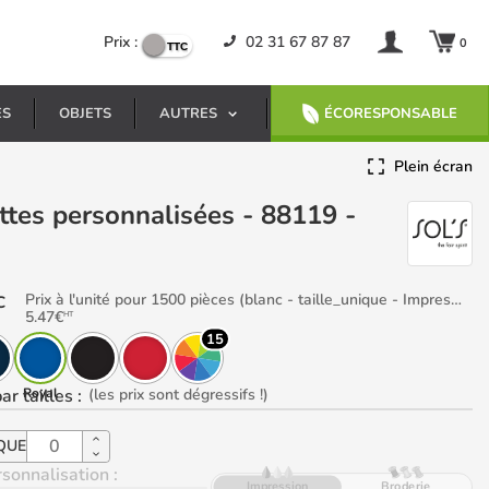
Prix :
02 31 67 87 87
0
ES
OBJETS
AUTRES
ÉCORESPONSABLE
Plein écran
Prix à l'unité pour 1500 pièces (blanc - taille_unique - Impression Côté droit casquette)
C
5.47
€
HT
15
ar tailles
Royal
:
(les prix sont dégressifs !)
QUE
sonnalisation :
Impression
Broderie