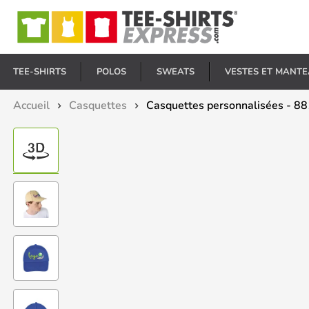
E
TEE-SHIRTS
POLOS
SWEATS
VESTES ET MANT
Accueil
Casquettes
Casquettes personnalisées - 88