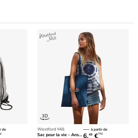
Westford Mill
r de
à partir de
6,
€
Sac pour la vie - Anses longues
C
TTC
49