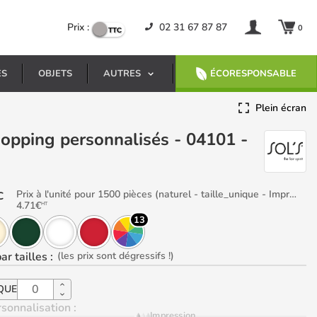
Prix :
02 31 67 87 87
0
ES
OBJETS
AUTRES
ÉCORESPONSABLE
Plein écran
Prix à l'unité pour 1500 pièces (naturel - taille_unique - Impression Bas gauche)
C
4.71
€
HT
13
ar tailles
:
(les prix sont dégressifs !)
QUE
sonnalisation :
Impression