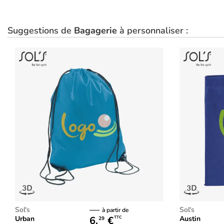
Suggestions de
Bagagerie
à personnaliser :
Sol's
Sol's
à partir de
6,
€
Urban
Austin
TTC
29