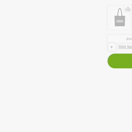
av
+
Voir to