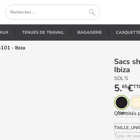
EAUX
TENUES DE TRAVAIL
BAGAGERIE
CASQUETT
101 - Ibiza
Sacs shopping personnalisés - 04101 -
Ibiza
SOL'S
5.
€
65
TT
Quantités
Noir
p
TAILLE_UNI
Type de per