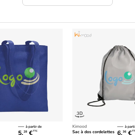
Kimood
à partir de
à parti
5,
€
6,
€
Sac à dos cordelettes
TTC
TT
28
36