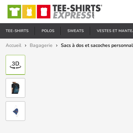
E
TEE-SHIRTS
POLOS
SWEATS
VESTES ET MANT
Accueil
Bagagerie
Sacs à dos et sacoches personna