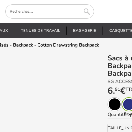
EAUX
TENUES DE TRAVAIL
BAGAGERIE
CASQUETT
lisés - Backpack - Cotton Drawstring Backpack
Sacs à dos et sacoches personnalisés -
Backpa
Backpa
SG ACCES
6.
€
91
TT
Quantités
Roya
p
TAILLE_UNI