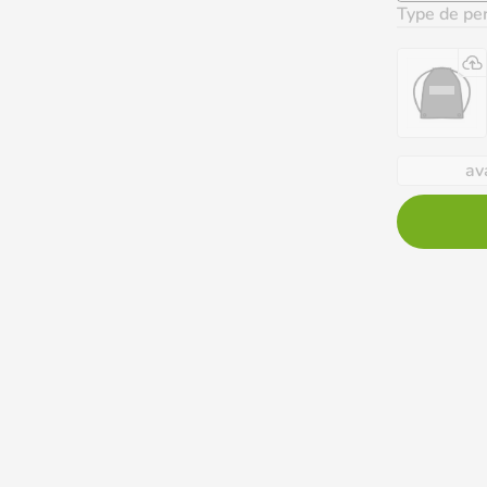
Type de per
av