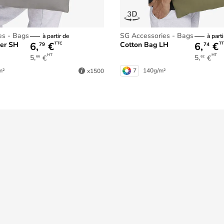
es - Bags
SG Accessories - Bags
à partir de
à parti
6,
€
6,
€
per SH
Cotton Bag LH
TTC
TT
79
74
HT
HT
5,
€
5,
€
66
62
m²
7
140g/m²
x1500
Service de livraison 24h
sur des milliers d'articles
Informations légales
Conditions Générales de Vente
ontact
Politique générale de protection des d
Politique des cookies
Préférences des cookies