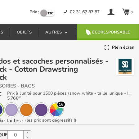
Prix :
02 31 67 87 87
0
ES
OBJETS
AUTRES
ÉCORESPONSABLE
Plein écran
ck - Cotton Drawstring
ck
SORIES - BAGS
Prix à l'unité pour 1500 pièces (snow_white - taille_unique - Impression Position centrale)
C
5.76
€
HT
16
l
ar tailles
:
(les prix sont dégressifs !)
QUE