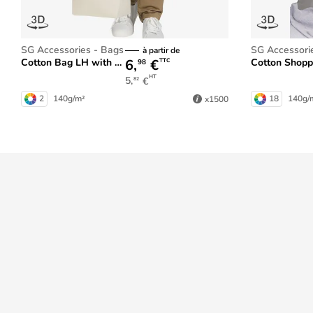
SG Accessories - Bags
SG Accessori
à partir de
6,
€
Cotton Bag LH with Gusset
Cotton Shop
TTC
98
HT
5,
€
82
2
140g/m²
18
140g/
x1500
Prix dégressifs
dans votre panier
Mieux nous connaître
Aide
Qui sommes-nous ?
Rubrique d'aide
Les marques
Formulaire de c
Avis clients
Par téléphone
Par chat