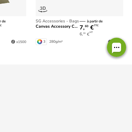
SG Accessories - Bags
r de
à partir de
7,
€
Canvas Accessory Case
C
TTC
60
HT
6,
€
33
3
280g/m²
x1500
x1000
Personnalisation en France
dans nos ateliers normands !
Modes de paiement
onnées
Suivez-nous